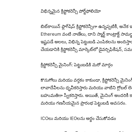
విభిన్నమైన క్రిప్టోకరెన్సీ పోర్ట్‌ఫోలియో
బిట్‌కాయిన్ ఫ్లాగ్‌షిప్ క్రిప్టోకరెన్సీగా ఉన్నప్పటికీ,
Ethereum వంటి నాణేలు, దాని స్మార్ట్ కాంట్రాక్ట్ సా
ఇష్టపడే అలలు, విభిన్న పెట్టుబడి ఎంపికలను అందిస్తా
చేయడానికి క్రిప్టోకరెన్సీ మార్కెట్‌లో డైవర్సిఫికేషన
క్రిప్టోకరెన్సీ మైనింగ్: పెట్టుబడికి మరో మార్గం
కొనుగోలు మరియు వర్తకం కాకుండా, క్రిప్టోకరెన్సీ మైనిం
లావాదేవీలను ధృవీకరిస్తారు మరియు వాటిని గ్లోబల్ లెడ్జర్ (
బహుమతిగా స్వీకరిస్తారు. అయితే, మైనింగ్ అందరికీ 
మరియు గణనీయమైన ప్రారంభ పెట్టుబడి అవసరం.
ICOలు మరియు IEOలను అర్థం చేసుకోవడం