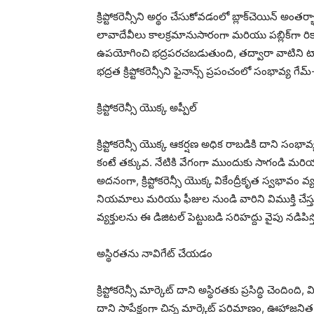
క్రిప్టోకరెన్సీని అర్థం చేసుకోవడంలో బ్లాక్‌చెయిన్ అ
లావాదేవీలు కాలక్రమానుసారంగా మరియు పబ్లిక్‌గా రికార
ఉపయోగించి భద్రపరచబడుతుంది, తద్వారా వాటిని ట్యాం
భద్రత క్రిప్టోకరెన్సీని ఫైనాన్స్ ప్రపంచంలో సంభావ్య గేమ్
క్రిప్టోకరెన్సీ యొక్క అప్పీల్
క్రిప్టోకరెన్సీ యొక్క ఆకర్షణ అధిక రాబడికి దాని స
కంటే తక్కువ. నేటికి వేగంగా ముందుకు సాగండి మరి
అదనంగా, క్రిప్టోకరెన్సీ యొక్క వికేంద్రీకృత స్వభావం
నియమాలు మరియు ఫీజుల నుండి వారిని విముక్తి చేస్
వ్యక్తులను ఈ డిజిటల్ పెట్టుబడి సరిహద్దు వైపు నడిపిస్
అస్థిరతను నావిగేట్ చేయడం
క్రిప్టోకరెన్సీ మార్కెట్ దాని అస్థిరతకు ప్రసిద్ధి చెం
దాని సాపేక్షంగా చిన్న మార్కెట్ పరిమాణం, ఊహాజ