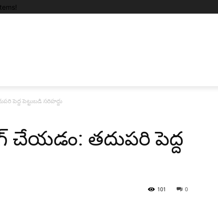
tems!
దుపరి పెద్ద పెట్టుబడి సరిహద్దు
ోడింగ్ చేయడం: తదుపరి పెద్ద
101
0