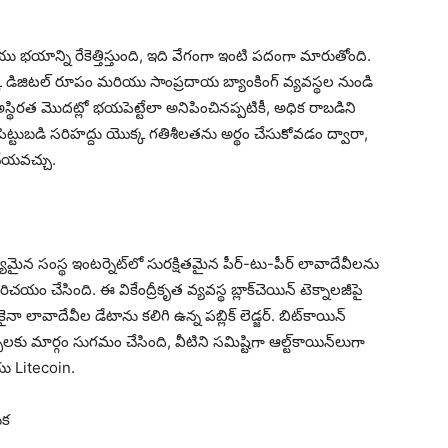
ు భయాన్ని రేకెత్తిస్తుంది, ఇది వేగంగా ఇంటి పదంగా మారుతోంది.
యొక్క డిజిటల్ రూపం మరియు సాంప్రదాయ బ్యాంకింగ్ వ్యవస్థల నుండి
స్థిరత మొదట్లో భయపెట్టేలా అనిపించినప్పటికీ, అధిక రాబడిని
్టుబడి సరిహద్దు యొక్క గతిశీలతను అర్థం చేసుకోవడం ద్వారా,
 చేయవచ్చు.
 సంస్థ ఇంటర్నెట్‌లో సురక్షితమైన పీర్-టు-పీర్ లావాదేవీలను
ిచయం చేసింది. ఈ వికేంద్రీకృత వ్యవస్థ బ్లాక్‌చెయిన్ టెక్నాలజీపై
నా లావాదేవీల డేటాను కలిగి ఉన్న పబ్లిక్ లెడ్జర్. బిట్‌కాయిన్
ీలకు మార్గం సుగమం చేసింది, వీటిని సమిష్టిగా ఆల్ట్‌కాయిన్‌లుగా
ు Litecoin.
ుక