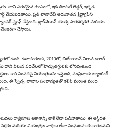
ంతర్భాగం. దాని సరళమైన రూపంలో, ఇది డిజిటల్ లెడ్జర్, ఇక్కడ
్డ్ చేయబడతాయి. ప్రతి లావాదేవీ అధునాతన క్రిప్టోగ్రఫీని
పర్ ప్రూఫ్ చేస్తుంది. బ్లాక్‌చెయిన్ యొక్క పారదర్శకత మరియు
-ఛేంజర్‌గా చేస్తాయి.
ంభావ్యతలో ఉంది. ఉదాహరణకు, 2010లో, బిట్‌కాయిన్ విలువ డాలర్
యు దాని విలువ పదివేలలో హెచ్చుతగ్గులకు లోనవుతుంది.
 వ్యక్తులు వారి సంపదపై నియంత్రణను ఇస్తుంది, సంప్రదాయ బ్యాంకింగ్
తుంది. ఈ స్వేచ్ఛ, లాభాల సంభావ్యతతో కలిపి మరింత మంది
తోంది.
దింది, విలువలు రాత్రిపూట ఆకాశాన్ని తాకే లేదా పడిపోతాయి. ఈ అస్థిరత
నిత వర్తకం మరియు నియంత్రణ వార్తలు లేదా సంఘటనలకు కారణమని