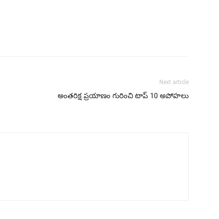
Next article
అంతరిక్ష ప్రయాణం గురించి టాప్ 10 అపోహలు