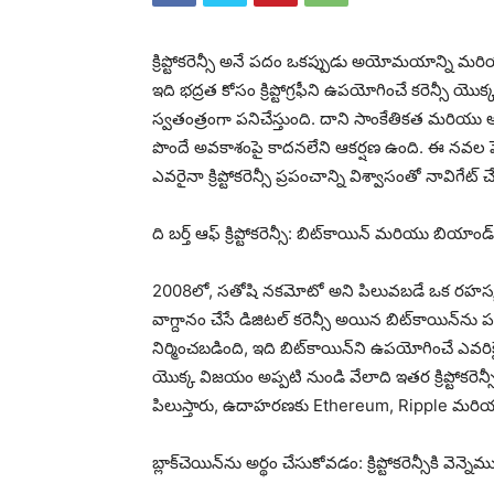
క్రిప్టోకరెన్సీ అనే పదం ఒకప్పుడు అయోమయాన్ని మరియ
ఇది భద్రత కోసం క్రిప్టోగ్రఫీని ఉపయోగించే కరెన్సీ 
స్వతంత్రంగా పనిచేస్తుంది. దాని సాంకేతికత మరియు అ
పొందే అవకాశంపై కాదనలేని ఆకర్షణ ఉంది. ఈ నవల పెట
ఎవరైనా క్రిప్టోకరెన్సీ ప్రపంచాన్ని విశ్వాసంతో నావిగేట్
ది బర్త్ ఆఫ్ క్రిప్టోకరెన్సీ: బిట్‌కాయిన్ మరియు బియాండ్
2008లో, సతోషి నకమోటో అని పిలువబడే ఒక రహస్యమైన
వాగ్దానం చేసే డిజిటల్ కరెన్సీ అయిన బిట్‌కాయిన్‌ను పర
నిర్మించబడింది, ఇది బిట్‌కాయిన్‌ని ఉపయోగించే ఎవరికై
యొక్క విజయం అప్పటి నుండి వేలాది ఇతర క్రిప్టోకరెన్స
పిలుస్తారు, ఉదాహరణకు Ethereum, Ripple మరియ
బ్లాక్‌చెయిన్‌ను అర్థం చేసుకోవడం: క్రిప్టోకరెన్సీకి వెన్నెమ