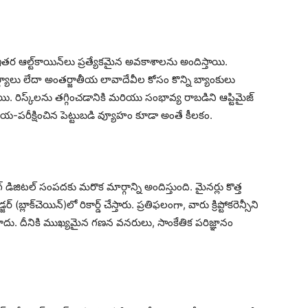
 అనేక ఇతర ఆల్ట్‌కాయిన్‌లు ప్రత్యేకమైన అవకాశాలను అందిస్తాయి.
మర్థ్యాలు లేదా అంతర్జాతీయ లావాదేవీల కోసం కొన్ని బ్యాంకులు
యి. రిస్క్‌లను తగ్గించడానికి మరియు సంభావ్య రాబడిని ఆప్టిమైజ్
్, సమయ-పరీక్షించిన పెట్టుబడి వ్యూహం కూడా అంతే కీలకం.
గ్ డిజిటల్ సంపదకు మరొక మార్గాన్ని అందిస్తుంది. మైనర్లు కొత్త
బ్లాక్‌చెయిన్)లో రికార్డ్ చేస్తారు. ప్రతిఫలంగా, వారు క్రిప్టోకరెన్సీని
కాదు. దీనికి ముఖ్యమైన గణన వనరులు, సాంకేతిక పరిజ్ఞానం