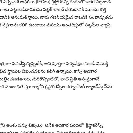
స్ఛేంజ్ ఆఫర్‌లు (IEOలు) క్రిప్టోకరెన్సీ రంగంలో ఇతర పెట్టుబడి
ు పెట్టుబడిదారులను పబ్లిక్ లాంచ్ చేయడానికి ముందు కొత్త
ోలు చేయడానికి అనుమతిస్తాయి. వారు గణనీయమైన రాబడికి సంభావ్యతను
నష్టాలను కలిగి ఉంటాయి మరియు అంతరిక్షంలో స్కామ్‌ల వ్యాప్తి
తంత్రంగా పనిచేస్తున్నప్పటికీ, అవి పూర్తిగా పర్యవేక్షణ నుండి విముక్తి
 వివిధ స్థాయిల నిబంధనలను కలిగి ఉన్నాయి. కొన్ని అధికార
్రించబడతాయి, మరికొన్నింటిలో, వాటి స్థితి అస్పష్టంగానే
ధిత ప్రాంతాల్లోని క్రిప్టోకరెన్సీల రెగ్యులేటరీ ల్యాండ్‌స్కేప్‌ను
కోని అంశం పన్ను చిక్కులు. అనేక అధికార పరిధిలో, క్రిప్టోకరెన్సీ
ిన ఆదాయంగా పరిగణించబడతాయి. పెట్టుబడిదారులు తమ పన్ను