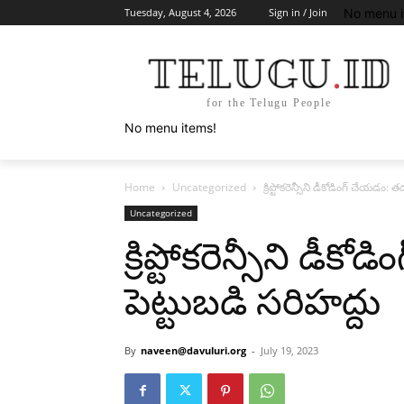
No menu i
Tuesday, August 4, 2026
Sign in / Join
for the Telugu People
No menu items!
Home
Uncategorized
క్రిప్టోకరెన్సీని డీకోడింగ్ చేయడం: త
Uncategorized
క్రిప్టోకరెన్సీని డీక
పెట్టుబడి సరిహద్దు
By
naveen@davuluri.org
-
July 19, 2023