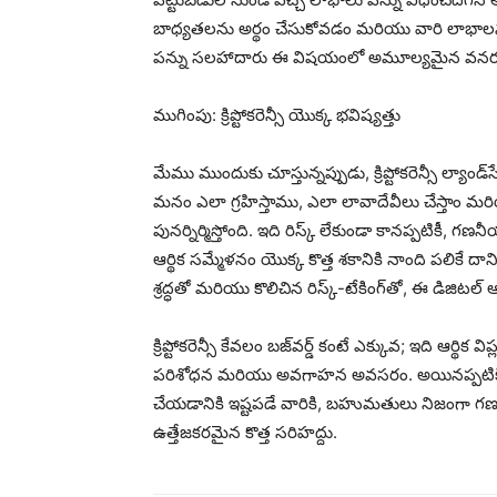
బాధ్యతలను అర్థం చేసుకోవడం మరియు వారి లాభాలను ఖచ్
పన్ను సలహాదారు ఈ విషయంలో అమూల్యమైన వనరు
ముగింపు: క్రిప్టోకరెన్సీ యొక్క భవిష్యత్తు
మేము ముందుకు చూస్తున్నప్పుడు, క్రిప్టోకరెన్సీ ల్యాం
మనం ఎలా గ్రహిస్తాము, ఎలా లావాదేవీలు చేస్తాం మ
పునర్నిర్మిస్తోంది. ఇది రిస్క్ లేకుండా కానప్పటికీ
ఆర్థిక సమ్మేళనం యొక్క కొత్త శకానికి నాంది పలికే దా
శ్రద్ధతో మరియు కొలిచిన రిస్క్-టేకింగ్‌తో, ఈ డిజిటల్
క్రిప్టోకరెన్సీ కేవలం బజ్‌వర్డ్ కంటే ఎక్కువ; ఇది ఆర్థిక 
పరిశోధన మరియు అవగాహన అవసరం. అయినప్పటికీ, అభ
చేయడానికి ఇష్టపడే వారికి, బహుమతులు నిజంగా గణనీయమ
ఉత్తేజకరమైన కొత్త సరిహద్దు.