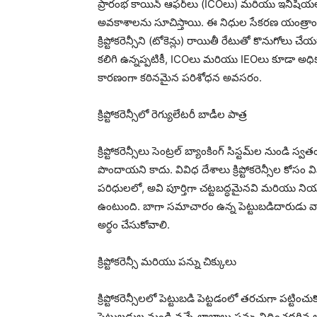
ప్రారంభ కాయిన్ ఆఫర్‌లు (ICOలు) మరియు ఇనీషియల్ ఎక్
అవకాశాలను సూచిస్తాయి. ఈ నిధుల సేకరణ యంత్రాంగాల
క్రిప్టోకరెన్సీని (టోకెన్లు) రాయితీ రేటుతో కొనుగ
కలిగి ఉన్నప్పటికీ, ICOలు మరియు IEOలు కూడా అధిక 
కారణంగా కఠినమైన పరిశోధన అవసరం.
క్రిప్టోకరెన్సీలో రెగ్యులేటరీ బాడీల పాత్ర
క్రిప్టోకరెన్సీలు సెంట్రల్ బ్యాంకింగ్ సిస్టమ్‌ల నుండి స్వ
పొందాయని కాదు. వివిధ దేశాలు క్రిప్టోకరెన్సీల కోసం
పరిధులలో, అవి పూర్తిగా చట్టబద్ధమైనవి మరియు నియంత
ఉంటుంది. బాగా సమాచారం ఉన్న పెట్టుబడిదారుడు వారి సంబం
అర్థం చేసుకోవాలి.
క్రిప్టోకరెన్సీ మరియు పన్ను చిక్కులు
క్రిప్టోకరెన్సీలలో పెట్టుబడి పెట్టడంలో తరచుగా పట్టించు
పెట్టుబడుల నుండి వచ్చే లాభాలు పన్ను విధించదగ