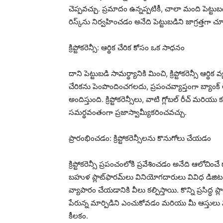
చెప్పవచ్చు. ప్రమాదం ఉన్నప్పటికీ, చాలా మంది పె
రిస్క్‌ను నిర్వహించడం అనేది పెట్టుబడిని జాగ్రత్త
క్రిప్టోకరెన్సీ: ఆర్థిక చేరిక కోసం ఒక సాధనం
దాని పెట్టుబడి సామర్థ్యానికి మించి, క్రిప్టోకరెన్సీ ఆర్థిక
చేరికను పెంపొందించగలదు, ప్రపంచవ్యాప్తంగా బ్యాంక్
అందిస్తుంది. క్రిప్టోకరెన్సీలు, వాటి గ్లోబల్ రీచ్ మరి
సమర్థవంతంగా ప్రజాస్వామ్యీకరించవచ్చు.
ప్రారంభించడం: క్రిప్టోకరెన్సీలను కొనుగోలు చేయడం
క్రిప్టోకరెన్సీ ప్రపంచంలోకి ప్రవేశించడం అనేది ఆలోచించ
బహుళ ప్లాట్‌ఫారమ్‌లు వినియోగదారులు వివిధ డిజిటల్
వ్యాపారం చేయడానికి వీలు కల్పిస్తాయి. కొన్ని ప్రసిద్ధ ప
పేరున్న మార్పిడిని ఎంచుకోవడం మరియు మీ ఆస్తులు 
కీలకం.