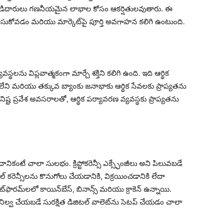
ట్టుబడిదారులు గణనీయమైన లాభాల కోసం ఆకర్షితులవుతారు. ఈ
గా చూసుకోవడం మరియు మార్కెట్‌పై పూర్తి అవగాహన కలిగి ఉంటుంది.
 వ్యవస్థలను విప్లవాత్మకంగా మార్చే శక్తిని కలిగి ఉంది. ఇది ఆర్థిక
 లేని మరియు తక్కువ బ్యాంకు జనాభాకు ఆర్థిక సేవలకు ప్రాప్యతను
యు కనిష్ట ప్రవేశ అవసరాలతో, ఆర్థిక పర్యావరణ వ్యవస్థకు ప్రాప్యతను
ే దానికంటే చాలా సులభం. క్రిప్టోకరెన్సీ ఎక్స్ఛేంజీలు అని పిలువబడే
 కరెన్సీలను కొనుగోలు చేయడానికి, విక్రయించడానికి లేదా
్లాట్‌ఫారమ్‌లలో కాయిన్‌బేస్, బినాన్స్ మరియు క్రాకెన్ ఉన్నాయి.
నిల్వ చేయబడే సురక్షిత డిజిటల్ వాలెట్‌ను సెటప్ చేయడం చాలా