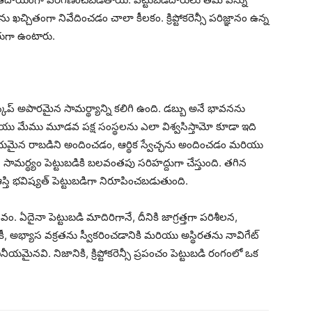
చితంగా నివేదించడం చాలా కీలకం. క్రిప్టోకరెన్సీ పరిజ్ఞానం ఉన్న
గా ఉంటారు.
డ్‌స్కేప్ అపారమైన సామర్థ్యాన్ని కలిగి ఉంది. డబ్బు అనే భావనను
రియు మేము మూడవ పక్ష సంస్థలను ఎలా విశ్వసిస్తామో కూడా ఇది
, గణనీయమైన రాబడిని అందించడం, ఆర్థిక స్వేచ్ఛను అందించడం మరియు
ని సామర్థ్యం పెట్టుబడికి బలవంతపు సరిహద్దుగా చేస్తుంది. తగిన
 ఆస్తి భవిష్యత్ పెట్టుబడిగా నిరూపించబడుతుంది.
విప్లవం. ఏదైనా పెట్టుబడి మాదిరిగానే, దీనికి జాగ్రత్తగా పరిశీలన,
్యాస వక్రతను స్వీకరించడానికి మరియు అస్థిరతను నావిగేట్
ైనవి. నిజానికి, క్రిప్టోకరెన్సీ ప్రపంచం పెట్టుబడి రంగంలో ఒక