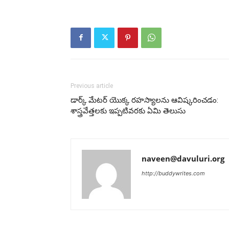
Previous article
డార్క్ మేటర్ యొక్క రహస్యాలను ఆవిష్కరించడం:
శాస్త్రవేత్తలకు ఇప్పటివరకు ఏమి తెలుసు
naveen@davuluri.org
http://buddywrites.com