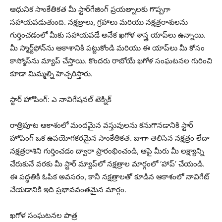
ఆధునిక సాంకేతికత మీ స్టార్‌గేజింగ్ ప్రయత్నాలకు గొప్పగా
సహాయపడుతుంది. నక్షత్రాలు, గ్రహాలు మరియు నక్షత్రరాశులను
గుర్తించడంలో మీకు సహాయపడే అనేక ఖగోళ శాస్త్ర యాప్‌లు ఉన్నాయి.
మీ స్మార్ట్‌ఫోన్‌ను ఆకాశానికి పట్టుకోండి మరియు ఈ యాప్‌లు మీ కోసం
కాస్మోస్‌ను మ్యాప్ చేస్తాయి. కొందరు రాబోయే ఖగోళ సంఘటనల గురించి
కూడా మిమ్మల్ని హెచ్చరిస్తారు.
స్టార్ హోపింగ్: ఎ నావిగేషనల్ టెక్నిక్
రాత్రిపూట ఆకాశంలో మందమైన వస్తువులను కనుగొనడానికి స్టార్
హోపింగ్ ఒక ఉపయోగకరమైన సాంకేతికత. బాగా తెలిసిన నక్షత్రం లేదా
నక్షత్రరాశిని గుర్తించడం ద్వారా ప్రారంభించండి, ఆపై మీరు మీ లక్ష్యాన్ని
చేరుకునే వరకు మీ స్టార్ మ్యాప్‌లో నక్షత్రాల మార్గంలో ‘హాప్’ చేయండి.
ఈ పద్ధతికి ఓపిక అవసరం, కానీ నక్షత్రాలతో కూడిన ఆకాశంలో నావిగేట్
చేయడానికి ఇది ప్రభావవంతమైన మార్గం.
ఖగోళ సంఘటనల పాత్ర