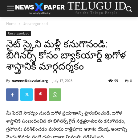
TELUGU ID
for the Telugu People
Home
Uncategorized
Uncategorized
నైట్ స్కైని మళ్లీ కనుగొనండి:
బిగినర్స్ కోసం బ్యాక్‌యార్డ్ ఖగోళ
శాస్త్రానికి మార్గదర్శకం
By
naveen@davuluri.org
-
July 17, 2023
99
0
మీ పెరటి సౌకర్యం నుండి ఖగోళ ప్రయాణాన్ని ప్రారంభించండి. ఖగోళ
శాస్త్రానికి సంబంధించిన ఈ బిగినర్స్ గైడ్ నక్షత్రరాశులను కనుగొనడం,
గ్రహాలను పరిశీలించడం మరియు రాత్రిపూట ఆకాశం యొక్క అందాన్ని
మెచ్చుకోవడం వంటి దశల ద్వారా మిమ్మల్ని నడిపిస్తుంది.