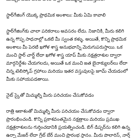
స్టార్‌గేజింగ్ యొక్క ప్రాథమిక అంశాలు: మీకు ఏమి కావాలి
స్టార్‌గేజింగ్‌కు చాలా పరికరాలు అవసరం లేదు. నిజానికి, మీరు కలిగి
ఉన్న గొప్ప సాధనాల్లో ఒకటి మీ స్వంత కళ్ళు. అయితే, కొన్ని ప్రాథమిక
అంశాలు మీ పెరటి ఖగోళ శాస్త్ర అనుభవాన్ని మెరుగుపరుస్తాయి. ఒక
మంచి స్టార్ చార్ట్ లేదా ఖగోళ శాస్త్ర యాప్ మీకు నక్షత్రరాశుల ద్వారా
మార్గనిర్దేశం చేయగలదు, అయితే ఒక మంచి జత బైనాక్యులర్‌లు లేదా
చిన్న టెలిస్కోప్ గ్రహాలు మరియు ఇతర వస్తువులపై జూమ్ చేయడంలో
మీకు సహాయపడతాయి.
నైట్ స్కైతో మిమ్మల్ని మీరు పరిచయం చేసుకోవడం
రాత్రి ఆకాశంతో మిమ్మల్ని మీరు పరిచయం చేసుకోవడం ద్వారా
ప్రారంభించండి. కొన్ని ప్రకాశవంతమైన నక్షత్రాలు మరియు ప్రముఖ
నక్షత్రరాశులను గుర్తించడానికి ప్రయత్నించండి. బిగ్ డిప్పర్‌ను కలిగి ఉన్న
ఉర్సా మేజర్ లేదా గ్రేట్ బేర్ మంచి ప్రారంభ స్థానం. మీరు పొలారిస్, నార్త్