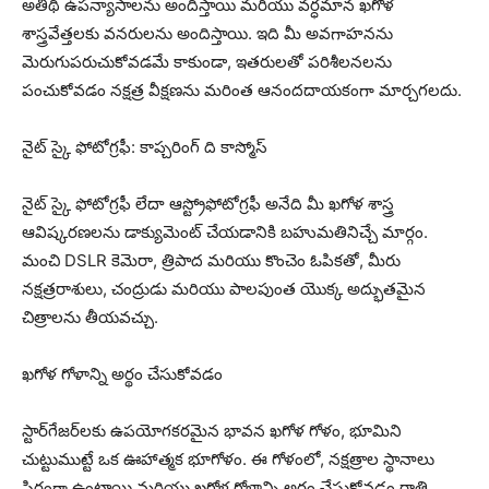
అతిథి ఉపన్యాసాలను అందిస్తాయి మరియు వర్ధమాన ఖగోళ
శాస్త్రవేత్తలకు వనరులను అందిస్తాయి. ఇది మీ అవగాహనను
మెరుగుపరుచుకోవడమే కాకుండా, ఇతరులతో పరిశీలనలను
పంచుకోవడం నక్షత్ర వీక్షణను మరింత ఆనందదాయకంగా మార్చగలదు.
నైట్ స్కై ఫోటోగ్రఫీ: కాప్చరింగ్ ది కాస్మోస్
నైట్ స్కై ఫోటోగ్రఫీ లేదా ఆస్ట్రోఫోటోగ్రఫీ అనేది మీ ఖగోళ శాస్త్ర
ఆవిష్కరణలను డాక్యుమెంట్ చేయడానికి బహుమతినిచ్చే మార్గం.
మంచి DSLR కెమెరా, త్రిపాద మరియు కొంచెం ఓపికతో, మీరు
నక్షత్రరాశులు, చంద్రుడు మరియు పాలపుంత యొక్క అద్భుతమైన
చిత్రాలను తీయవచ్చు.
ఖగోళ గోళాన్ని అర్థం చేసుకోవడం
స్టార్‌గేజర్‌లకు ఉపయోగకరమైన భావన ఖగోళ గోళం, భూమిని
చుట్టుముట్టే ఒక ఊహాత్మక భూగోళం. ఈ గోళంలో, నక్షత్రాల స్థానాలు
స్థిరంగా ఉంటాయి మరియు ఖగోళ గోళాన్ని అర్థం చేసుకోవడం రాత్రి