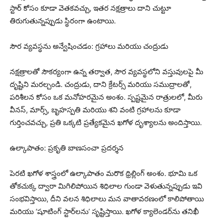
స్టార్ కోసం కూడా వెతకవచ్చు, ఇతర నక్షత్రాలు దాని చుట్టూ
తిరుగుతున్నప్పుడు స్థిరంగా ఉంటాయి.
సౌర వ్యవస్థను అన్వేషించడం: గ్రహాలు మరియు చంద్రుడు
నక్షత్రాలతో సౌకర్యంగా ఉన్న తర్వాత, సౌర వ్యవస్థలోని వస్తువులపై మీ
దృష్టిని మరల్చండి. చంద్రుడు, దాని క్రేటర్స్ మరియు సముద్రాలతో,
పరిశీలన కోసం ఒక మనోహరమైన అంశం. స్పష్టమైన రాత్రులలో, మీరు
వీనస్, మార్స్, బృహస్పతి మరియు శని వంటి గ్రహాలను కూడా
గుర్తించవచ్చు, ప్రతి ఒక్కటి ప్రత్యేకమైన ఖగోళ దృశ్యాలను అందిస్తాయి.
ఉల్కాపాతం: ప్రకృతి బాణసంచా ప్రదర్శన
పెరటి ఖగోళ శాస్త్రంలో ఉల్కాపాతం మరొక థ్రిల్లింగ్ అంశం. భూమి ఒక
తోకచుక్క ద్వారా మిగిలిపోయిన శిధిలాల గుండా వెళుతున్నప్పుడు ఇవి
సంభవిస్తాయి, దీని వలన శిధిలాలు మన వాతావరణంలో కాలిపోతాయి
మరియు ‘షూటింగ్ స్టార్‌లను’ సృష్టిస్తాయి. ఖగోళ క్యాలెండర్‌ను తనిఖీ