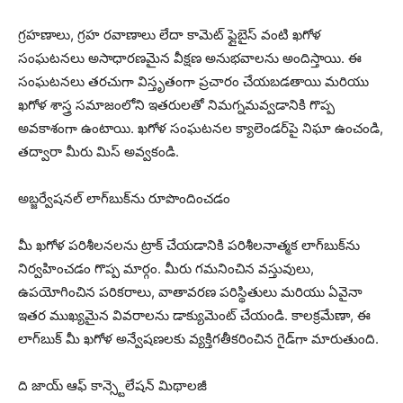
గ్రహణాలు, గ్రహ రవాణాలు లేదా కామెట్ ఫ్లైబైస్ వంటి ఖగోళ
సంఘటనలు అసాధారణమైన వీక్షణ అనుభవాలను అందిస్తాయి. ఈ
సంఘటనలు తరచుగా విస్తృతంగా ప్రచారం చేయబడతాయి మరియు
ఖగోళ శాస్త్ర సమాజంలోని ఇతరులతో నిమగ్నమవ్వడానికి గొప్ప
అవకాశంగా ఉంటాయి. ఖగోళ సంఘటనల క్యాలెండర్‌పై నిఘా ఉంచండి,
తద్వారా మీరు మిస్ అవ్వకండి.
అబ్జర్వేషనల్ లాగ్‌బుక్‌ను రూపొందించడం
మీ ఖగోళ పరిశీలనలను ట్రాక్ చేయడానికి పరిశీలనాత్మక లాగ్‌బుక్‌ను
నిర్వహించడం గొప్ప మార్గం. మీరు గమనించిన వస్తువులు,
ఉపయోగించిన పరికరాలు, వాతావరణ పరిస్థితులు మరియు ఏవైనా
ఇతర ముఖ్యమైన వివరాలను డాక్యుమెంట్ చేయండి. కాలక్రమేణా, ఈ
లాగ్‌బుక్ మీ ఖగోళ అన్వేషణలకు వ్యక్తిగతీకరించిన గైడ్‌గా మారుతుంది.
ది జాయ్ ఆఫ్ కాన్స్టెలేషన్ మిథాలజీ