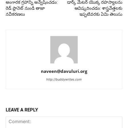
అంగారక గ్రహాన్ని అన్వేషించడం:
డార్క్ మేటర్ యొక్క రహస్యాలను
రెడ్ ప్లానెట్ నుండి తాజా
ఆవిష్కరించడం: శాస్త్రవేత్తలకు
నవీకరణలు
ఇప్పటివరకు ఏమి తెలుసు
naveen@davuluri.org
http://buddywrites.com
LEAVE A REPLY