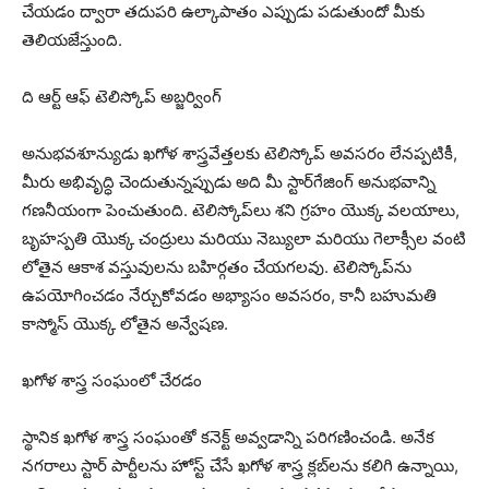
చేయడం ద్వారా తదుపరి ఉల్కాపాతం ఎప్పుడు పడుతుందో మీకు
తెలియజేస్తుంది.
ది ఆర్ట్ ఆఫ్ టెలిస్కోప్ అబ్జర్వింగ్
అనుభవశూన్యుడు ఖగోళ శాస్త్రవేత్తలకు టెలిస్కోప్ అవసరం లేనప్పటికీ,
మీరు అభివృద్ధి చెందుతున్నప్పుడు అది మీ స్టార్‌గేజింగ్ అనుభవాన్ని
గణనీయంగా పెంచుతుంది. టెలిస్కోప్‌లు శని గ్రహం యొక్క వలయాలు,
బృహస్పతి యొక్క చంద్రులు మరియు నెబ్యులా మరియు గెలాక్సీల వంటి
లోతైన ఆకాశ వస్తువులను బహిర్గతం చేయగలవు. టెలిస్కోప్‌ను
ఉపయోగించడం నేర్చుకోవడం అభ్యాసం అవసరం, కానీ బహుమతి
కాస్మోస్ యొక్క లోతైన అన్వేషణ.
ఖగోళ శాస్త్ర సంఘంలో చేరడం
స్థానిక ఖగోళ శాస్త్ర సంఘంతో కనెక్ట్ అవ్వడాన్ని పరిగణించండి. అనేక
నగరాలు స్టార్ పార్టీలను హోస్ట్ చేసే ఖగోళ శాస్త్ర క్లబ్‌లను కలిగి ఉన్నాయి,