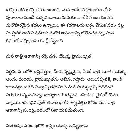
ఒక్కో రాశికి ఒక్కో కథ ఉంటుంది. మన అనేక నక్షత్రరాశులు గ్రీకు
పురాణాల నుండి ఉద్భవించాయి మరియు వాటికి సంబంధించిన
మనోహరమైన కథలు ఉన్నాయి. ఈ కథనాలను అర్థం చేసుకోవడం వల్ల
మీ స్టార్‌గేజింగ్ సెషన్‌లకు మరొక ఆనందాన్ని జోడించవచ్చు, పాత
కథలతో నక్షత్రాలను కనెక్ట్ చేస్తుంది.
మన రాత్రి ఆకాశాన్ని రక్షించడం యొక్క ప్రాముఖ్యత
వర్ధమాన ఖగోళ శాస్త్రవేత్తగా, మీరు స్పష్టమైన, చీకటి రాత్రి ఆకాశం యొక్క
అందం మరియు ప్రాముఖ్యతను అభినందిస్తారు. అయినప్పటికీ, కాంతి
కాలుష్యం అనేది విశ్వాన్ని గమనించే మన సామర్థ్యాన్ని బెదిరించే
పెరుగుతున్న సమస్య. బాధ్యతాయుతమైన బహిరంగ లైటింగ్ కోసం
న్యాయవాదం భవిష్యత్ తరాల ఖగోళ శాస్త్రవేత్తల కోసం మన రాత్రి
ఆకాశాన్ని సంరక్షించడంలో సహాయపడుతుంది.
ముగింపు: పెరటి ఖగోళ శాస్త్రం యొక్క అద్భుతాలు