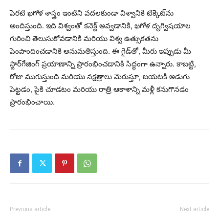
పెరటి ఖగోళ శాస్త్రం ఇంటిని వదలకుండా విశ్వానికి టిక్కెట్‌ను
అందిస్తుంది. ఇది విశ్వంతో కనెక్ట్ అవ్వడానికి, ఖగోళ దృగ్విషయాల
గురించి తెలుసుకోవడానికి మరియు విశ్వ ఉత్సుకతను
పెంపొందించడానికి అనుమతిస్తుంది. ఈ గైడ్‌తో, మీరు ఇప్పుడు మీ
స్టార్‌గేజింగ్ ప్రయాణాన్ని ప్రారంభించడానికి సిద్ధంగా ఉన్నారు. కాబట్టి,
రోజు ముగుస్తుంది మరియు నక్షత్రాలు మెరుస్తూ, బయటకి అడుగు
పెట్టడం, పైకి చూడటం మరియు రాత్రి ఆకాశాన్ని మళ్లీ కనుగొనడం
ప్రారంభించాయి.
Previous article
Next article