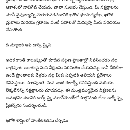
ఆకాశంలో నావిగేట్ చేయడం చాలా సులభం చేస్తుంది. మీ నక్షత్రాలను
చూసే నైపుణ్యాన్ని మెరుగుపరచడానికి ఖగోళ భూమధ్యరేఖ, ఖగోళ
ధ్రువాలు మరియు గ్రహణం వంటి పదాలతో మిమ్మల్ని మీరు పరిచయం
చేసుకోండి.
ది మ్యాజిక్ ఆఫ్ డార్క్ స్కైస్
అధిక కాంతి కాలుష్యంతో కూడిన పట్టణ ప్రాంతాల్లో నివసించడం వల్ల
రాత్రిపూట ఆకాశంపై మన వీక్షణను పరిమితం చేయవచ్చు. కానీ చీకటిగా
ఉండే ప్రాంతాలకు వెళ్లడం వల్ల మీకు ఎప్పటికీ తెలియని ప్రదేశాలు
కనిపిస్తాయి. పాలపుంత, మన ఇంటి గెలాక్సీ, కనిపిస్తుంది మరియు
లెక్కలేనన్ని నక్షత్రాలను చూడవచ్చు. ఈ మంత్రముగ్ధమైన వీక్షణలను
అనుభవించడానికి డార్క్ స్కై మూవ్‌మెంట్‌లో పాల్గొనండి లేదా డార్క్ స్కై
ప్రిజర్వ్‌ను సందర్శించండి.
ఖగోళ శాస్త్రంలో సాంకేతికతను చేర్చడం