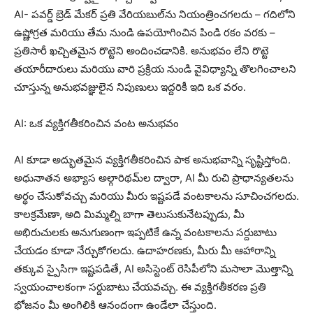
AI- పవర్డ్ బ్రెడ్ మేకర్ ప్రతి వేరియబుల్‌ను నియంత్రించగలదు – గదిలోని
ఉష్ణోగ్రత మరియు తేమ నుండి ఉపయోగించిన పిండి రకం వరకు –
ప్రతిసారీ ఖచ్చితమైన రొట్టెని అందించడానికి. అనుభవం లేని రొట్టె
తయారీదారులు మరియు వారి ప్రక్రియ నుండి వైవిధ్యాన్ని తొలగించాలని
చూస్తున్న అనుభవజ్ఞులైన నిపుణులు ఇద్దరికీ ఇది ఒక వరం.
AI: ఒక వ్యక్తిగతీకరించిన వంట అనుభవం
AI కూడా అద్భుతమైన వ్యక్తిగతీకరించిన పాక అనుభవాన్ని సృష్టిస్తోంది.
అధునాతన అభ్యాస అల్గారిథమ్‌ల ద్వారా, AI మీ రుచి ప్రాధాన్యతలను
అర్థం చేసుకోవచ్చు మరియు మీరు ఇష్టపడే వంటకాలను సూచించగలదు.
కాలక్రమేణా, అది మిమ్మల్ని బాగా తెలుసుకునేటప్పుడు, మీ
అభిరుచులకు అనుగుణంగా ఇప్పటికే ఉన్న వంటకాలను సర్దుబాటు
చేయడం కూడా నేర్చుకోగలదు. ఉదాహరణకు, మీరు మీ ఆహారాన్ని
తక్కువ స్పైసిగా ఇష్టపడితే, AI అసిస్టెంట్ రెసిపీలోని మసాలా మొత్తాన్ని
స్వయంచాలకంగా సర్దుబాటు చేయవచ్చు. ఈ వ్యక్తిగతీకరణ ప్రతి
భోజనం మీ అంగిలికి ఆనందంగా ఉండేలా చేస్తుంది.