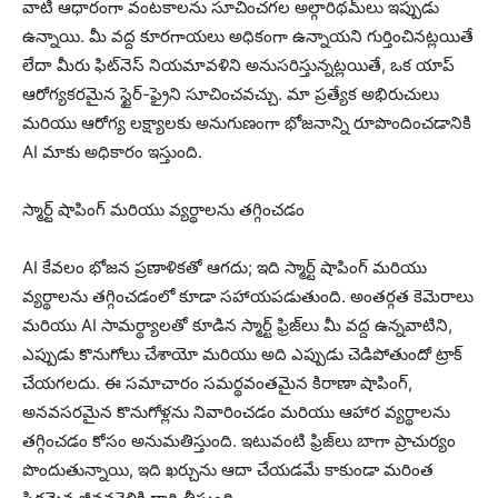
వాటి ఆధారంగా వంటకాలను సూచించగల అల్గారిథమ్‌లు ఇప్పుడు
ఉన్నాయి. మీ వద్ద కూరగాయలు అధికంగా ఉన్నాయని గుర్తించినట్లయితే
లేదా మీరు ఫిట్‌నెస్ నియమావళిని అనుసరిస్తున్నట్లయితే, ఒక యాప్
ఆరోగ్యకరమైన స్టైర్-ఫ్రైని సూచించవచ్చు. మా ప్రత్యేక అభిరుచులు
మరియు ఆరోగ్య లక్ష్యాలకు అనుగుణంగా భోజనాన్ని రూపొందించడానికి
AI మాకు అధికారం ఇస్తుంది.
స్మార్ట్ షాపింగ్ మరియు వ్యర్థాలను తగ్గించడం
AI కేవలం భోజన ప్రణాళికతో ఆగదు; ఇది స్మార్ట్ షాపింగ్ మరియు
వ్యర్థాలను తగ్గించడంలో కూడా సహాయపడుతుంది. అంతర్గత కెమెరాలు
మరియు AI సామర్థ్యాలతో కూడిన స్మార్ట్ ఫ్రిజ్‌లు మీ వద్ద ఉన్నవాటిని,
ఎప్పుడు కొనుగోలు చేశాయో మరియు అది ఎప్పుడు చెడిపోతుందో ట్రాక్
చేయగలదు. ఈ సమాచారం సమర్థవంతమైన కిరాణా షాపింగ్,
అనవసరమైన కొనుగోళ్లను నివారించడం మరియు ఆహార వ్యర్థాలను
తగ్గించడం కోసం అనుమతిస్తుంది. ఇటువంటి ఫ్రిజ్‌లు బాగా ప్రాచుర్యం
పొందుతున్నాయి, ఇది ఖర్చును ఆదా చేయడమే కాకుండా మరింత