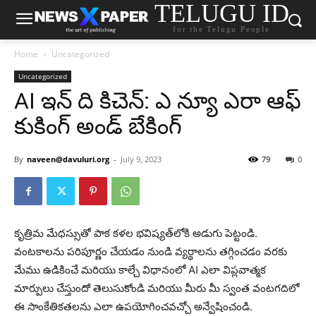
TELUGU ID
for the Telugu People
Home
Uncategorized
Uncategorized
AI ఇన్ ది కిచెన్: ఎ న్యూ ఎరా ఆఫ్
కుకింగ్ అండ్ బేకింగ్
By
naveen@davuluri.org
-
July 9, 2023
79
0
కృత్రిమ మేధస్సుతో పాక కళల భవిష్యత్‌లోకి అడుగు పెట్టండి.
వంటకాలను పరిపూర్ణం చేయడం నుండి వ్యర్థాలను తగ్గించడం వరకు
మేము ఉడికించే మరియు కాల్చే విధానంలో AI ఎలా విప్లవాత్మక
మార్పులు చేస్తుందో తెలుసుకోండి మరియు మీరు మీ స్వంత వంటగదిలో
ఈ సాంకేతికతలను ఎలా ఉపయోగించవచ్చో అన్వేషించండి.