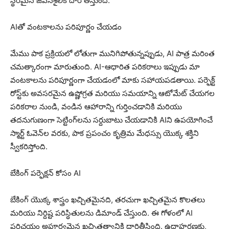
స్థిరమైన జీవనశైలికి దారి తీస్తుంది.
AIతో వంటకాలను పరిపూర్ణం చేయడం
మేము పాక ప్రక్రియలో లోతుగా మునిగిపోతున్నప్పుడు, AI పాత్ర మరింత
చమత్కారంగా మారుతుంది. AI-ఆధారిత పరికరాలు ఇప్పుడు మా
వంటకాలను పరిపూర్ణంగా చేయడంలో మాకు సహాయపడతాయి. పర్ఫెక్ట్
రోస్ట్‌కు అవసరమైన ఉష్ణోగ్రత మరియు సమయాన్ని ఆటోమేట్ చేయగల
పరికరాల నుండి, వండిన ఆహారాన్ని గుర్తించడానికి మరియు
తదనుగుణంగా సెట్టింగ్‌లను సర్దుబాటు చేయడానికి AIని ఉపయోగించే
స్మార్ట్ ఓవెన్‌ల వరకు, పాక ప్రపంచం కృత్రిమ మేధస్సు యొక్క శక్తిని
స్వీకరిస్తోంది.
బేకింగ్ పర్ఫెక్షన్ కోసం AI
బేకింగ్ యొక్క శాస్త్రం ఖచ్చితమైనది, తరచుగా ఖచ్చితమైన కొలతలు
మరియు నిర్దిష్ట పరిస్థితులను డిమాండ్ చేస్తుంది. ఈ గోళంలో AI
పరిచయం అపూర్వమైన ఖచ్చితత్వానికి దారితీసింది. ఉదాహరణకు,