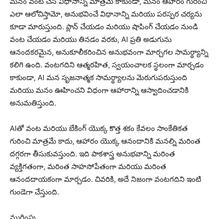
మనం వంట చేసే విధానాన్ని మాత్రమే కాకుండా, మనం ఆహారం గురించి
ఎలా ఆలోచిస్తామో, అనుభవించే విధానాన్ని మరియు పరస్పర చర్యను
కూడా మారుస్తుంది. ప్లాన్ చేయడం మరియు షాపింగ్ చేయడం నుండి
వంట చేయడం మరియు తినడం వరకు, AI ప్రతి అడుగును
ఆనందకరమైన, అనుకూలీకరించిన అనుభవంగా మార్చగల సామర్థ్యాన్ని
కలిగి ఉంది. వంటగదిని ఆత్మరహిత, స్వయంచాలక స్థలంగా మార్చడం
కాకుండా, AI మన సృజనాత్మక సామర్థ్యాలను మెరుగుపరుస్తుంది
మరియు మనం ఊహించని విధంగా ఆహారాన్ని ఆస్వాదించడానికి
అనుమతిస్తుంది.
AIతో వంట మరియు బేకింగ్ యొక్క కొత్త శకం కేవలం సాంకేతికత
గురించి మాత్రమే కాదు, ఆహారం యొక్క ఆనందానికి మనల్ని మరింత
దగ్గరగా తీసుకువస్తుంది. ఇది పాకశాస్త్ర అనుభవాన్ని మరింత
వ్యక్తిగతంగా, మరింత సాహసోపేతంగా మరియు మరింత
ఆనందదాయకంగా మార్చడం. చివరికి, అదే నిజంగా వంటగదిని ఇంటి
గుండెగా చేస్తుంది.
ముగింపు