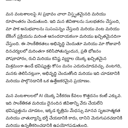
మన వంటశాలలపై AI ప్రభావం చాలా విస్తృతమైనది మరియు
రూపాంతరం చెందుతుంది. ఇది మన జీవితాలను సులభతరం చేస్తుంది,
మా పాక అనుభవాలను సుసంపన్నం చేస్తుంది మరియు వంట మరియు
బేకింగ్ ప్రక్రియను మరింత ఆనందదాయకంగా మరియు ఖచ్చితమైనదిగా
చేస్తుంది. ఈ సాంకేతికతలు అభివృద్ధి చెందుతూ మరియు మా రోజువారీ
దినచర్యలలో మరింతగా కలిసిపోతున్నందున, ప్రతి భోజనం
పోషకాహారం, రుచి మరియు కనిష్ట వ్యర్థాల యొక్క ఖచ్చితమైన
మిశ్రమంగా ఉండే భవిష్యత్తు కోసం మనం ఎదురుచూడవచ్చు. వంటగది,
మనకు తెలిసినట్లుగా, అభివృద్ధి చెందుతోంది మరియు ఇది చూడటానికి
మరియు పాల్గొనడానికి ఒక ఉత్తేజకరమైన ప్రయాణం.
మన వంటశాలలలో AI యొక్క ఏకీకరణ కేవలం కొత్తదనం కంటే ఎక్కువ.
ఇది సాంకేతికత మరియు దైనందిన జీవితాన్ని వేరు చేయలేని
భవిష్యత్తును చూడటం, ఇక్కడ కృత్రిమ మేధస్సు మానవ సృజనాత్మకత
మరియు చాతుర్యాన్ని భర్తీ చేయడానికి కాదు, దానిని మెరుగుపరచడానికి
మరియు ఉన్నతీకరించడానికి ఉపయోగపడుతుంది.