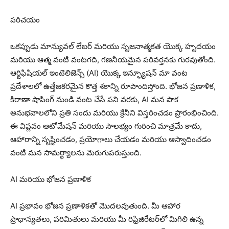
పరిచయం
ఒకప్పుడు మాన్యువల్ లేబర్ మరియు సృజనాత్మకత యొక్క హృదయం
మరియు ఆత్మ వంటి వంటగది, గణనీయమైన పరివర్తనకు గురవుతోంది.
ఆర్టిఫిషియల్ ఇంటెలిజెన్స్ (AI) యొక్క ఇన్ఫ్యూషన్ మా వంట
ప్రదేశాలలో ఉత్తేజకరమైన కొత్త శకాన్ని రూపొందిస్తోంది. భోజన ప్రణాళిక,
కిరాణా షాపింగ్ నుండి వంట చేసే పని వరకు, AI మన పాక
అనుభవాలలోని ప్రతి సందు మరియు క్రేనీని విస్తరించడం ప్రారంభించింది.
ఈ విప్లవం ఆటోమేషన్ మరియు సౌలభ్యం గురించి మాత్రమే కాదు,
ఆహారాన్ని సృష్టించడం, ప్రయోగాలు చేయడం మరియు ఆస్వాదించడం
వంటి మన సామర్థ్యాలను మెరుగుపరుస్తుంది.
AI మరియు భోజన ప్రణాళిక
AI ప్రభావం భోజన ప్రణాళికతో మొదలవుతుంది. మీ ఆహార
ప్రాధాన్యతలు, పరిమితులు మరియు మీ రిఫ్రిజిరేటర్‌లో మిగిలి ఉన్న