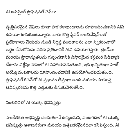
AI అసిస్టింగ్ ప్రొఫెషనల్ చెఫ్‌లు
వృత్తిపరమైన చెఫ్‌లు కూడా పాక కళాఖండాలను రూపొందించడానికి AIని
ఉపయోగించుకుంటున్నారు. వారు కొత్త ఫ్లేవర్ కాంబినేషన్‌లతో
ప్రయోగాలు చేయడం నుండి నిర్దిష్ట వంటకాలను ఎలా స్వీకరించాలో
అర్థం చేసుకోవడం వరకు ప్రతిదానికీ AIని ఉపయోగిస్తారు. ట్రెండ్‌లు
మరియు ప్రాధాన్యతలను గుర్తించడానికి విస్తారమైన కస్టమర్ ఫీడ్‌బ్యాక్
డేటాను విశ్లేషించడంలో AI సహాయపడుతుంది, ఇది ఖచ్చితంగా హిట్
అయ్యే వంటకాలను రూపొందించడానికి ఉపయోగించబడుతుంది.
ప్రొఫెషనల్ కిచెన్‌లో AI ప్రభావం తీవ్రంగా ఉంది మరియు పాకశాస్త్ర
ఆవిష్కరణను కొత్త ఎత్తులకు తీసుకువెళుతోంది.
వంటగదిలో AI యొక్క భవిష్యత్తు
సాంకేతికత అభివృద్ధి చెందుతూనే ఉన్నందున, వంటగదిలో AI యొక్క
భవిష్యత్తు ఆశాజనకంగా మరియు ఉత్తేజకరమైనదిగా కనిపిస్తుంది. AI