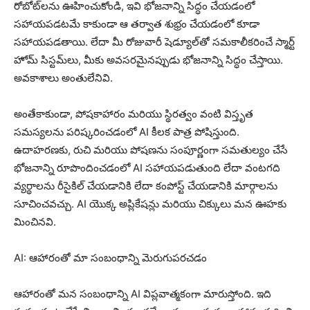
రోబోట్‌లను ఊహించుకోండి, ఇవి భోజనాన్ని సిద్ధం చేయడంలో
సహాయపడటమే కాకుండా ఆ తర్వాత శుభ్రం చేయడంలో కూడా
సహాయపడతాయి. లేదా మీ రోజువారీ షెడ్యూల్‌తో సమకాలీకరించే స్మార్ట్
హోమ్ సిస్టమ్‌లు, మీకు అవసరమైనప్పుడు భోజనాన్ని సిద్ధం చేస్తాయి.
అవకాశాలు అంతులేనివి.
అంతేకాకుండా, పోషకాహారం మరియు స్థిరత్వం వంటి విస్తృత
సమస్యలను పరిష్కరించడంలో AI కీలక పాత్ర పోషిస్తుంది.
ఉదాహరణకు, రుచి మరియు పోషణను సంపూర్ణంగా సమతుల్యం చేసే
భోజనాన్ని రూపొందించడంలో AI సహాయపడుతుంది లేదా వంటగది
వ్యర్థాలను రీసైకిల్ చేయడానికి లేదా కంపోస్ట్ చేయడానికి మార్గాలను
సూచించవచ్చు. AI యొక్క అప్లికేషన్లు మరియు చిక్కులు మన ఊహకు
మించినవి.
AI: ఆహారంతో మా సంబంధాన్ని మెరుగుపరచడం
ఆహారంతో మన సంబంధాన్ని AI విప్లవాత్మకంగా మారుస్తోంది. ఇది