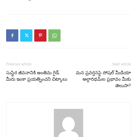
Previous article
Next article
సుస్థిర జీవనానికి అంతిమ గైడ్:
మన ప్రవర్తనపై సోషల్ మీడియా
మీరు ఇంకా ప్రయత్నించని చిట్కాలు
అల్గారిథమ్‌ల ప్రభావం మీకు
తెలుసా?