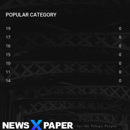
POPULAR CATEGORY
19
0
17
0
16
0
15
0
10
0
11
0
14
0
TELUGU I
for the Telugu People