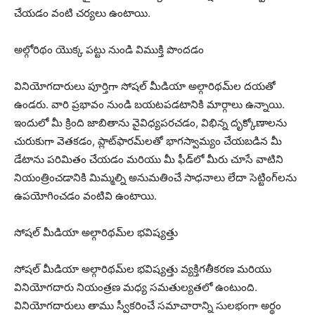
చేయడం వంటి చర్యలు ఉంటాయి.
అల్గోరిథం యొక్క పట్టు నుండి విముక్తి పొందడం
వినియోగదారులు పూర్తిగా సోషల్ మీడియా అల్గారిథమ్‌ల దయతో
ఉండరు. వారి ప్రభావం నుండి బయటపడటానికి మార్గాలు ఉన్నాయి.
ఇందులో మీ క్రింది జాబితాను వైవిధ్యపరచడం, విభిన్న దృక్కోణాలను
చురుకుగా వెతకడం, ప్లాట్‌ఫారమ్‌లతో భాగస్వామ్యం చేయబడిన మీ
డేటాను పరిమితం చేయడం మరియు మీ ఫీడ్‌లో మీరు చూసే వాటిని
నియంత్రించడానికి మిమ్మల్ని అనుమతించే సాధనాలు లేదా సెట్టింగ్‌లను
ఉపయోగించడం వంటివి ఉంటాయి.
సోషల్ మీడియా అల్గారిథమ్‌ల భవిష్యత్తు
సోషల్ మీడియా అల్గారిథమ్‌ల భవిష్యత్తు వ్యక్తిగతీకరణ మరియు
వినియోగదారు నియంత్రణ మధ్య సమతుల్యతలో ఉంటుంది.
వినియోగదారులు తాము స్వీకరించే సమాచారాన్ని సులభంగా అర్థం