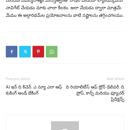
మరియు విమర్శనాత్మక మనస్తత్వంతో సోషల్ మీడియా ల్యాండ్‌స్కేప్‌ను
నావిగేట్ చేయడం మాకు చాలా కీలకం. అలా చేయడం ద్వారా మాత్రమే
మేము ఈ అల్గారిథమ్‌ల ప్రయోజనాలను వాటి నష్టాలను తగ్గించగలము.
Previous article
Next article
AI ఇన్ ది కిచెన్: ఎ న్యూ ఎరా ఆఫ్
ది రియాలిటీస్ ఆఫ్ డ్రోన్ డెలివరీ: ది
కుకింగ్ అండ్ బేకింగ్
ప్రోస్, కాన్స్ మరియు ఫ్యూచర్
ప్రిడిక్షన్స్