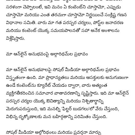
సరళంగా చెప్పాలంటే, ఇవి మనం ఏ కంటెంట్‌ని చూస్తామో, ఎప్పుడు
చూస్తామో మరియు ఎంత తరచుగా చూస్తామో నిర్ణయించే సంక్లిష్ట గణన
విధానాల సమితి. వారు మా గత పరస్పర చర్యలు, పోస్ట్‌ల జనాదరణ
మరియు కంటెంట్ యొక్క సమయపాలనతో సహా అనేక అంశాలను
విశ్లేషిస్తారు.
మా ఆన్‌లైన్ అనుభవంపై అల్గారిథమ్‌ల ప్రభావం
మా ఆన్‌లైన్ అనుభవాలపై సోషల్ మీడియా అల్గారిథమ్‌ల ప్రభావం
విస్తృతంగా ఉంది. మా ప్రాధాన్యతలు మరియు ఆసక్తులకు అనుగుణంగా
ఉండే కంటెంట్‌ను క్యూరేట్ చేయడం ద్వారా, వారు అత్యంత
వ్యక్తిగతీకరించిన సమాచార వాతావరణాన్ని సృష్టిస్తారు. ఇది మా ఆన్‌లైన్
పరస్పర చర్యల యొక్క ఔచిత్యాన్ని మరియు నిశ్చితార్థాన్ని
మెరుగుపరుస్తుంది, ఇది మనల్ని ‘ఫిల్టర్ బుడగలు’లో వేరు చేస్తుంది,
విభిన్న దృక్కోణాలకు మన బహిర్గతాన్ని పరిమితం చేస్తుంది.
సోషల్ మీడియా అల్గోరిథంలు మరియు ప్రవర్తనా మార్పు