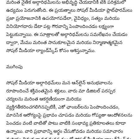
మరింత నైతిక అల్గారిథమ్‌లను అభివృద్ధి చేయడానికి టెక్ పరిశ్రమలో
ఉద్యమం పెరుగుతోంది. ఈ ప్రయత్నాలు సోషల్ మీడియా ప్లాట్‌ఫారమ్‌లు
ప్రజా ప్రయోజనానికి ఉపయోగపడేలా, వైవిధ్యం, సత్యం మరియు
వినియోగదారు డేటా పట్ల గౌరవాన్ని పెంపొందించడం లక్ష్యంగా
పెట్టుకున్నాయి. ఈ సూత్రాలతో అల్గారిథమ్‌లను సమలేఖనం చేయడం
ద్వారా, మేము మరింత సానుకూలమైన మరియు నిర్మాణాత్మకమైన
సోషల్ మీడియా ల్యాండ్‌స్కేప్ కోసం ఆశిస్తున్నాము.
ముగింపు
సోషల్ మీడియా అల్గారిథమ్‌లు మన ఆన్‌లైన్ అనుభవాలను
రూపొందించే శక్తివంతమైన శక్తులు. వారు మా డిజిటల్ పరస్పర
చర్యలను మరింత ఆకర్షణీయంగా మరియు
వ్యక్తిగతీకరించగలిగినప్పటికీ, ఎకో ఛాంబర్‌లను పెంపొందించడం,
మానసిక ఆరోగ్యంపై ప్రభావం చూపడం మరియు గోప్యతా ఆందోళనలను
పెంచడం వంటి వాటితో పాటు వాటికి సంభావ్య ప్రతికూలతలు కూడా
ఉన్నాయి. వారి ప్రభావాన్ని అర్థం చేసుకోవడం మరియు సమాచారం