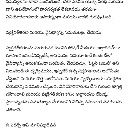
సమస్యలను కూడా పెంచుతుంది. డేటా సేకరణ యొక్క పరిధి మరియు
దాని ఉపయోగంలో పారదర్శకత లేకపోవడం తరచుగా
వినియోగదారులకు అసౌకర్యంగా మరియు దాడికి గురవుతుంది.
వ్యక్తిగతీకరణ మరియు వైవిధ్యాన్ని సమతుల్యం చేయడం
వ్యక్తిగతీకరణను మెరుగుపరచడానికి సోషల్ మీడియా అల్గారిథమ్‌లు
రూపొందించబడినప్పటికీ, అవి మనం వినియోగించే కంటెంట్‌లో
వైవిధ్యాన్ని అనుకోకుండా పరిమితం చేయవచ్చు. ‘ఫిల్టర్ బబుల్’ అని
పిలువబడే ఈ దృగ్విషయం, ఇప్పటికే ఉన్న పక్షపాతాలను బలోపేతం
చేస్తుంది మరియు కొత్త ఆలోచనలు మరియు దృక్కోణాలకు బహిర్గతం
చేయడాన్ని పరిమితం చేస్తుంది. వినియోగదారులు దీని గురించి జాగ్రత్త
వహించాలి మరియు వ్యక్తిగతీకరణ కోసం అల్గారిథమ్ యొక్క
ప్రాధాన్యతను సమతుల్యం చేయడానికి విభిన్న సమాచార వనరులను
వెతకాలి.
ది ఎథిక్స్ ఆఫ్ మానిప్యులేషన్