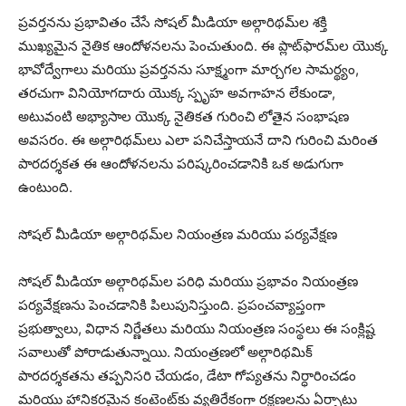
ప్రవర్తనను ప్రభావితం చేసే సోషల్ మీడియా అల్గారిథమ్‌ల శక్తి
ముఖ్యమైన నైతిక ఆందోళనలను పెంచుతుంది. ఈ ప్లాట్‌ఫారమ్‌ల యొక్క
భావోద్వేగాలు మరియు ప్రవర్తనను సూక్ష్మంగా మార్చగల సామర్థ్యం,
తరచుగా వినియోగదారు యొక్క స్పృహ అవగాహన లేకుండా,
అటువంటి అభ్యాసాల యొక్క నైతికత గురించి లోతైన సంభాషణ
అవసరం. ఈ అల్గారిథమ్‌లు ఎలా పనిచేస్తాయనే దాని గురించి మరింత
పారదర్శకత ఈ ఆందోళనలను పరిష్కరించడానికి ఒక అడుగుగా
ఉంటుంది.
సోషల్ మీడియా అల్గారిథమ్‌ల నియంత్రణ మరియు పర్యవేక్షణ
సోషల్ మీడియా అల్గారిథమ్‌ల పరిధి మరియు ప్రభావం నియంత్రణ
పర్యవేక్షణను పెంచడానికి పిలుపునిస్తుంది. ప్రపంచవ్యాప్తంగా
ప్రభుత్వాలు, విధాన నిర్ణేతలు మరియు నియంత్రణ సంస్థలు ఈ సంక్లిష్ట
సవాలుతో పోరాడుతున్నాయి. నియంత్రణలో అల్గారిథమిక్
పారదర్శకతను తప్పనిసరి చేయడం, డేటా గోప్యతను నిర్ధారించడం
మరియు హానికరమైన కంటెంట్‌కు వ్యతిరేకంగా రక్షణలను ఏర్పాటు