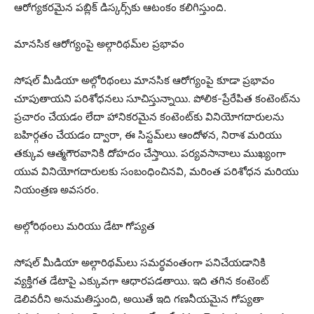
ఆరోగ్యకరమైన పబ్లిక్ డిస్కర్స్‌కు ఆటంకం కలిగిస్తుంది.
మానసిక ఆరోగ్యంపై అల్గారిథమ్‌ల ప్రభావం
సోషల్ మీడియా అల్గోరిథంలు మానసిక ఆరోగ్యంపై కూడా ప్రభావం
చూపుతాయని పరిశోధనలు సూచిస్తున్నాయి. పోలిక-ప్రేరేపిత కంటెంట్‌ను
ప్రచారం చేయడం లేదా హానికరమైన కంటెంట్‌కు వినియోగదారులను
బహిర్గతం చేయడం ద్వారా, ఈ సిస్టమ్‌లు ఆందోళన, నిరాశ మరియు
తక్కువ ఆత్మగౌరవానికి దోహదం చేస్తాయి. పర్యవసానాలు ముఖ్యంగా
యువ వినియోగదారులకు సంబంధించినవి, మరింత పరిశోధన మరియు
నియంత్రణ అవసరం.
అల్గోరిథంలు మరియు డేటా గోప్యత
సోషల్ మీడియా అల్గారిథమ్‌లు సమర్థవంతంగా పనిచేయడానికి
వ్యక్తిగత డేటాపై ఎక్కువగా ఆధారపడతాయి. ఇది తగిన కంటెంట్
డెలివరీని అనుమతిస్తుంది, అయితే ఇది గణనీయమైన గోప్యతా