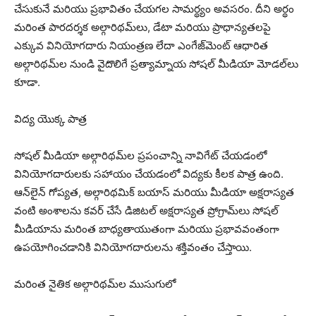
చేసుకునే మరియు ప్రభావితం చేయగల సామర్థ్యం అవసరం. దీని అర్థం
మరింత పారదర్శక అల్గారిథమ్‌లు, డేటా మరియు ప్రాధాన్యతలపై
ఎక్కువ వినియోగదారు నియంత్రణ లేదా ఎంగేజ్‌మెంట్ ఆధారిత
అల్గారిథమ్‌ల నుండి వైదొలిగే ప్రత్యామ్నాయ సోషల్ మీడియా మోడల్‌లు
కూడా.
విద్య యొక్క పాత్ర
సోషల్ మీడియా అల్గారిథమ్‌ల ప్రపంచాన్ని నావిగేట్ చేయడంలో
వినియోగదారులకు సహాయం చేయడంలో విద్యకు కీలక పాత్ర ఉంది.
ఆన్‌లైన్ గోప్యత, అల్గారిథమిక్ బయాస్ మరియు మీడియా అక్షరాస్యత
వంటి అంశాలను కవర్ చేసే డిజిటల్ అక్షరాస్యత ప్రోగ్రామ్‌లు సోషల్
మీడియాను మరింత బాధ్యతాయుతంగా మరియు ప్రభావవంతంగా
ఉపయోగించడానికి వినియోగదారులను శక్తివంతం చేస్తాయి.
మరింత నైతిక అల్గారిథమ్‌ల ముసుగులో