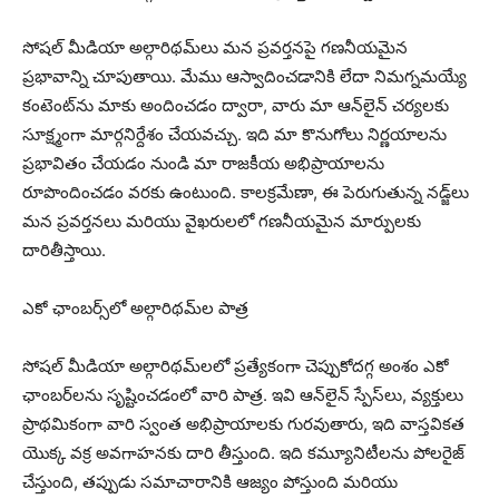
సోషల్ మీడియా అల్గారిథమ్‌లు మన ప్రవర్తనపై గణనీయమైన
ప్రభావాన్ని చూపుతాయి. మేము ఆస్వాదించడానికి లేదా నిమగ్నమయ్యే
కంటెంట్‌ను మాకు అందించడం ద్వారా, వారు మా ఆన్‌లైన్ చర్యలకు
సూక్ష్మంగా మార్గనిర్దేశం చేయవచ్చు. ఇది మా కొనుగోలు నిర్ణయాలను
ప్రభావితం చేయడం నుండి మా రాజకీయ అభిప్రాయాలను
రూపొందించడం వరకు ఉంటుంది. కాలక్రమేణా, ఈ పెరుగుతున్న నడ్జ్‌లు
మన ప్రవర్తనలు మరియు వైఖరులలో గణనీయమైన మార్పులకు
దారితీస్తాయి.
ఎకో ఛాంబర్స్‌లో అల్గారిథమ్‌ల పాత్ర
సోషల్ మీడియా అల్గారిథమ్‌లలో ప్రత్యేకంగా చెప్పుకోదగ్గ అంశం ఎకో
ఛాంబర్‌లను సృష్టించడంలో వారి పాత్ర. ఇవి ఆన్‌లైన్ స్పేస్‌లు, వ్యక్తులు
ప్రాథమికంగా వారి స్వంత అభిప్రాయాలకు గురవుతారు, ఇది వాస్తవికత
యొక్క వక్ర అవగాహనకు దారి తీస్తుంది. ఇది కమ్యూనిటీలను పోలరైజ్
చేస్తుంది, తప్పుడు సమాచారానికి ఆజ్యం పోస్తుంది మరియు