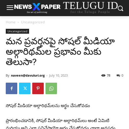
TELUGU ID
for the Telugu People
Home
Uncategorized
Uncategorized
మన ప్రవర్తనపై సోషల్ మీడియా
అల్గారిథమ్‌ల ప్రభావం మీకు
తెలుసా?
By
naveen@davuluri.org
-
July 10, 2023
78
0
సోషల్ మీడియా అల్గారిథమ్‌లను అర్థం చేసుకోవడం
ప్రారంభించడానికి, సోషల్ మీడియా అల్గారిథమ్‌లు అంటే ఏమిటి
మరియు అవి ఎలా పనిచేస్తాయో అర్థం చేసుకోవడం చాలా అవసరం.