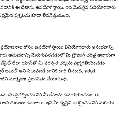
వడానికి ఈ డేటాను ఉపయోగిస్తాయి. ఇది మెరుగైన వినియోగదారు
వ్రమైన ప్రశ్నలను కూడా లేవనెత్తుతుంది.
ీలక ప్రయోజనాల కోసం ఉపయోగిస్తాయి: వినియోగదారు అనుభవాన్ని
రు అనుభవాన్ని మెరుగుపరచడంలో మీ బ్రౌజింగ్ చరిత్ర ఆధారంగా
్‌సైట్ లేదా యాప్‌తో మీ పరస్పర చర్యను వ్యక్తిగతీకరించడం
టర్ బబుల్’ అని పిలువబడే దానికి దారి తీస్తుంది, ఇక్కడ
ాటిని సూక్ష్మంగా ప్రభావితం చేయగలవు.
ిన ప్రకటనలను ప్రదర్శించడానికి మీ డేటాను ఉపయోగించడం. ఈ
ు అనుగుణంగా ఉంటాయి, ఇవి మీ దృష్టిని ఆకర్షించడానికి మరియు
ం