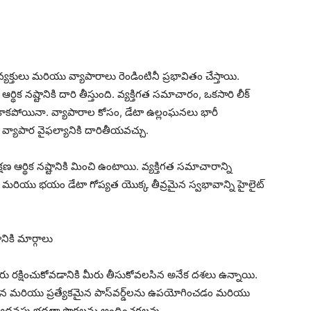
్తులు మరియు వ్యాపారాలు రెండింటినీ ప్రభావితం చేస్తాయి.
థిక నష్టానికి దారి తీస్తుంది. వ్యక్తిగత సమాచారం, ఒకసారి లీక్
 కాకపోయినా. వ్యాపారాల కోసం, డేటా ఉల్లంఘనలు భారీ
వ్యాపార వైఫల్యానికి దారితీయవచ్చు.
ర్థిక నష్టానికి మించి ఉంటాయి. వ్యక్తిగత సమాచారాన్ని
మరియు భయం డేటా గోప్యత యొక్క తీవ్రమైన స్వభావాన్ని హైలైట్
నికి మార్గాలు
ీరు రక్షించుకోవడానికి మీరు తీసుకోవలసిన అనేక దశలు ఉన్నాయి.
ిష్టమైన మరియు ప్రత్యేకమైన పాస్‌వర్డ్‌లను ఉపయోగించడం మరియు
నీ అదనపు భద్రతా పొరలను అందించగలవు.