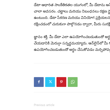
డేటా ఆధారిత సాంకేతికతల యుగంలో, మీ డేటాను ఆన్
చాలా అవసరం. చట్టాలు మరియు నిబంధనలు రక్షణ స్
ఉంటుంది. డేటా సేకరణ మరియు వినియోగ ప్రక్రియలను
రక్షించడంలో చురుకుగా పాల్గొనడం ద్వారా, మీరు సురక
జ్ఞానం శక్తి. మీ డేటా ఎలా ఉపయోగించబడుతుందో అర్థం 
చేయడానికి మెరుగ్గా సన్నద్ధమయ్యారు. ఆన్‌లైన్‌లో 
ఉపయోగించబడుతుందో అర్థం చేసుకోవడం మర్చిపోవద్
Previous article