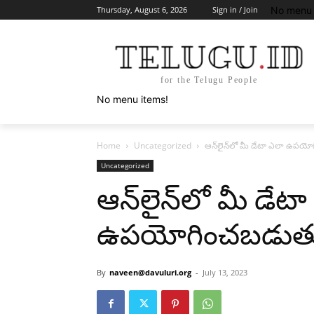
No menu 
Thursday, August 6, 2026
Sign in / Join
for the Telugu People
No menu items!
Home
Uncategorized
ఆన్‌లైన్‌లో మీ డేటా ఎలా ఉపయో
Uncategorized
ఆన్‌లైన్‌లో మీ డేట
ఉపయోగించబడుతుం
By
naveen@davuluri.org
-
July 13, 2023