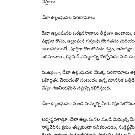
చేస్తాయి.
డేటా ఉల్లంఘనల పరిణామాలు
డేటా ఉల్లంఘనల పర్యవసానాలు తీవ్రంగా ఉంటాయి, వ్యక
వ్యక్తుల కోసం, ఉల్లంఘన గుర్తింపు దొంగతనం మరియు ఆర్
అయినట్లయితే, పూర్తిగా కోలుకోవడం కష్టం, అసాధ్యం
జరిమానాలు, కస్టమర్ నమ్మకాన్ని కోల్పోవడం మరియు 
ముఖ్యంగా, డేటా ఉల్లంఘనల యొక్క పరిణామాలు తక్షణ ఆ
బహిర్గతం చేయడంతో సంబంధం ఉన్న మానసిక ఒత్తిడి 
చేస్తూ గణనీయమైన నష్టాన్ని కలిగిస్తుంది.
డేటా ఉల్లంఘనల నుండి మిమ్మల్ని మీరు రక్షించుకోవడా
అదృష్టవశాత్తూ, డేటా ఉల్లంఘనల నుండి మిమ్మల్ని మ
సాఫ్ట్‌వేర్‌ను క్రమం తప్పకుండా నవీకరించడం, సంక్ల
రెండు-కారకాల ప్రామాణీకరణను ప్రారంభించడం అన్