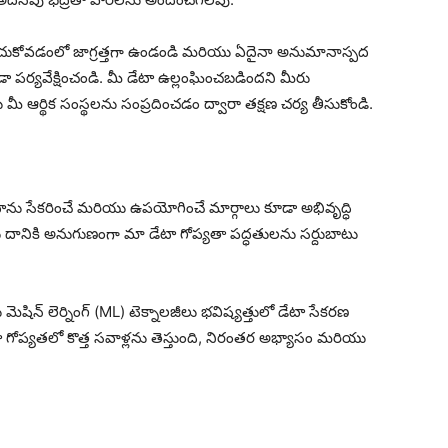
ి పంచుకోవడంలో జాగ్రత్తగా ఉండండి మరియు ఏదైనా అనుమానాస్పద
ా పర్యవేక్షించండి. మీ డేటా ఉల్లంఘించబడిందని మీరు
 ఆర్థిక సంస్థలను సంప్రదించడం ద్వారా తక్షణ చర్య తీసుకోండి.
టాను సేకరించే మరియు ఉపయోగించే మార్గాలు కూడా అభివృద్ధి
నికి అనుగుణంగా మా డేటా గోప్యతా పద్ధతులను సర్దుబాటు
ెషిన్ లెర్నింగ్ (ML) టెక్నాలజీలు భవిష్యత్తులో డేటా సేకరణ
ా గోప్యతలో కొత్త సవాళ్లను తెస్తుంది, నిరంతర అభ్యాసం మరియు