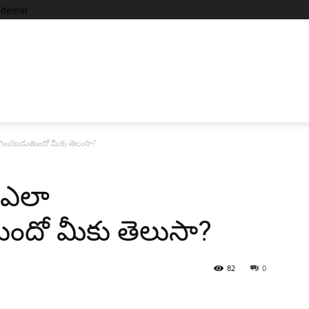
items!
గించబడుతుందో మీకు తెలుసా?
ా ఎలా
దో మీకు తెలుసా?
82
0