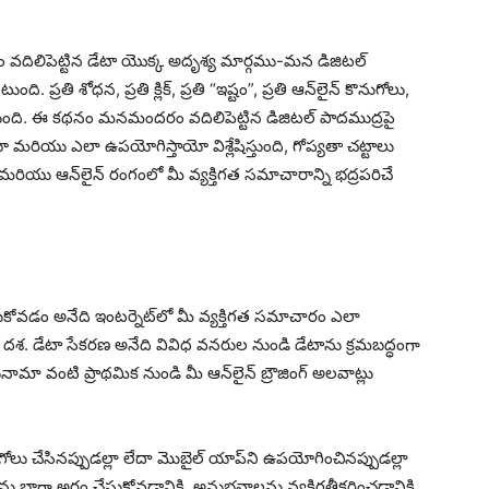
ం వదిలిపెట్టిన డేటా యొక్క అదృశ్య మార్గము-మన డిజిటల్
ప్రతి శోధన, ప్రతి క్లిక్, ప్రతి “ఇష్టం”, ప్రతి ఆన్‌లైన్ కొనుగోలు,
ిస్తుంది. ఈ కథనం మనమందరం వదిలిపెట్టిన డిజిటల్ పాదముద్రపై
యో మరియు ఎలా ఉపయోగిస్తాయో విశ్లేషిస్తుంది, గోప్యతా చట్టాలు
రియు ఆన్‌లైన్ రంగంలో మీ వ్యక్తిగత సమాచారాన్ని భద్రపరిచే
సుకోవడం అనేది ఇంటర్నెట్‌లో మీ వ్యక్తిగత సమాచారం ఎలా
. డేటా సేకరణ అనేది వివిధ వనరుల నుండి డేటాను క్రమబద్ధంగా
ా వంటి ప్రాథమిక నుండి మీ ఆన్‌లైన్ బ్రౌజింగ్ అలవాట్లు
.
ొనుగోలు చేసినప్పుడల్లా లేదా మొబైల్ యాప్‌ని ఉపయోగించినప్పుడల్లా
 బాగా అర్థం చేసుకోవడానికి, అనుభవాలను వ్యక్తిగతీకరించడానికి