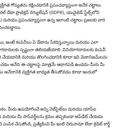
గత గోప్యతను రక్షించడానికి ప్రపంచవ్యాప్తంగా అనేక చట్టాలు
 ప్రొటెక్షన్ రెగ్యులేషన్ (GDPR), యునైటెడ్ స్టేట్స్‌లోని
 మరియు ప్రపంచవ్యాప్తంగా ఉన్న ఇలాంటి చట్టాలు ప్రజలకు వారి
దించబడ్డాయి.
ి, అంటే కంపెనీలు ఏ డేటాను సేకరిస్తున్నాయి మరియు ఎలా
గదారులకు స్పష్టంగా తెలియజేయాలి. వినియోగదారులకు కంపెనీ
సరి చేయడానికి మరియు తొలగించడానికి కూడా ఇవి మెకానిజమ్‌లను
్ధారించడం అనేది ఈ చట్టాలపై మాత్రమే ఆధారపడి ఉండదు-మీరు మీ
 అనేదానికి వ్యక్తిగత బాధ్యత తీసుకోవడం కూడా ఇందులో
కీలకం. మీరు ఉపయోగించే అన్ని వెబ్‌సైట్‌లు మరియు యాప్‌ల
డి మరియు మీ పాస్‌వర్డ్‌లను క్రమం తప్పకుండా అప్‌డేట్ చేయడం
ఎంపిక చేసుకోండి, ప్రత్యేకించి మీ ఇంటి చిరునామా లేదా క్రెడిట్ కార్డ్