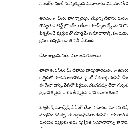
నంబర్‌ల వంటి సున్నితమైన సమాచారం విషయానికి వస్
అదనంగా, మీరు భాగస్వామ్యం చేస్తున్న డేటాను మరింత 
గోప్యత-ఫోకస్డ్ బ్రౌజర్‌లు లేదా యాడ్-బ్లాకర్స్ వ
విశ్వసించే వ్యక్తులతో మాత్రమే సమాచారాన్ని పంచుకుం
క్రమం తప్పకుండా తనిఖీ చేయండి.
డేటా ఉల్లంఘనలు ఎలా జరుగుతాయి
చాలా కంపెనీలు మీ డేటాను బాధ్యతాయుతంగా ఉపయోగ
ఒత్తిడితో కూడిన ఆందోళన. సైబర్ నేరగాళ్లు కంపెనీ డేట
ఈ డేటా డార్క్ వెబ్‌లో విక్రయించబడవచ్చు లేదా గు
ప్రభావితమైన వారికి తీవ్రమైన హాని కలుగుతుంది.
హ్యాకింగ్, మాల్వేర్, ఫిషింగ్ లేదా సాధారణ మానవ త
సంభవించవచ్చు. ఈ ఉల్లంఘనలు కంపెనీల యూజర్ డేట
మరియు వ్యక్తులు తమ వ్యక్తిగత సమాచారాన్ని కాపా