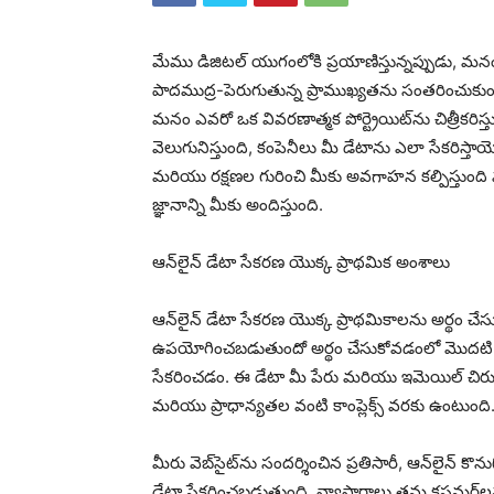
మేము డిజిటల్ యుగంలోకి ప్రయాణిస్తున్నప్పుడు, మన
పాదముద్ర-పెరుగుతున్న ప్రాముఖ్యతను సంతరించుకుంటుంది. 
మనం ఎవరో ఒక వివరణాత్మక పోర్ట్రెయిట్‌ను చిత్రీకర
వెలుగునిస్తుంది, కంపెనీలు మీ డేటాను ఎలా సేకరిస్తా
మరియు రక్షణల గురించి మీకు అవగాహన కల్పిస్తుంది మ
జ్ఞానాన్ని మీకు అందిస్తుంది.
ఆన్‌లైన్ డేటా సేకరణ యొక్క ప్రాథమిక అంశాలు
ఆన్‌లైన్ డేటా సేకరణ యొక్క ప్రాథమికాలను అర్థం చే
ఉపయోగించబడుతుందో అర్థం చేసుకోవడంలో మొదటి దశ
సేకరించడం. ఈ డేటా మీ పేరు మరియు ఇమెయిల్ చిరునామ
మరియు ప్రాధాన్యతల వంటి కాంప్లెక్స్ వరకు ఉంటుంది
మీరు వెబ్‌సైట్‌ను సందర్శించిన ప్రతిసారీ, ఆన్‌లైన్ క
డేటా సేకరించబడుతుంది. వ్యాపారాలు తమ కస్టమర్‌లను