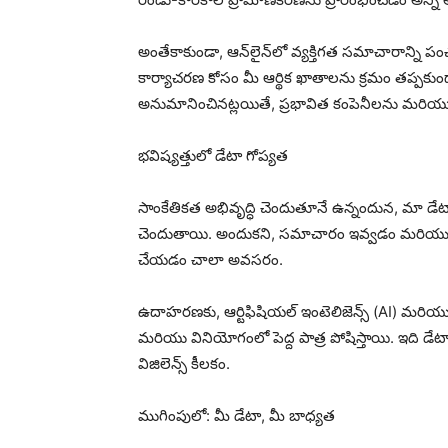
అంతేకాకుండా, ఆన్‌లైన్‌లో వ్యక్తిగత సమాచారాన్న
కార్యాచరణ కోసం మీ ఆర్థిక ఖాతాలను క్రమం తప్పకుండ
అనుమానించినట్లయితే, ప్రభావిత కంపెనీలను మరియు మీ
భవిష్యత్తులో డేటా గోప్యత
సాంకేతికత అభివృద్ధి చెందుతూనే ఉన్నందున, మా డే
చెందుతాయి. అందుకని, సమాచారం ఇవ్వడం మరియు దా
చేయడం చాలా అవసరం.
ఉదాహరణకు, ఆర్టిఫిషియల్ ఇంటెలిజెన్స్ (AI) మరియు మ
మరియు వినియోగంలో పెద్ద పాత్ర పోషిస్తాయి. ఇది డేట
విజిలెన్స్ కీలకం.
ముగింపులో: మీ డేటా, మీ బాధ్యత