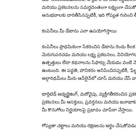
మరియు ప్రకటనలను సమర్థవంతంగా లక్ష్యంగా చేసుకో
అనుభవాలకు దారితీసినప్పటికీ, ఇది గోప్యత గురించి తీ
కంపెనీలు మీ డేటాను ఎలా ఉపయోగిస్తాయి
కంపెనీలు ప్రాథమికంగా సేకరించిన డేటాను రెండు క
మెరుగుపరచడం మరియు లక్ష్య ప్రకటనలు. వినియోగదా
ఉత్పత్తులు లేదా కథనాలను సిఫార్సు చేయడం వంటి వెబ
ఉంటుంది. ఈ పద్ధతి, హానికరం అనిపించినప్పటికీ, ‘ఫిల్
అల్గారిథమ్‌లు మీరు ఆన్‌లైన్‌లో చూసే మరియు చేసే వ
టార్గెటెడ్ అడ్వర్టైజింగ్, మరోవైపు, వ్యక్తిగతీకరించ
ప్రకటనలు మీ ఆసక్తులు, ప్రవర్తనలు మరియు జనాభాక
మీ కొనుగోలు నిర్ణయాలపై ప్రభావం చూపేలా చేస్తాయి.
గోప్యతా చట్టాలు మరియు రక్షణలను అర్థం చేసుకోవడ