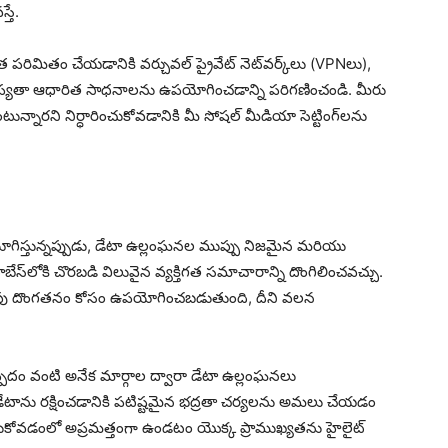
తే.
పరిమితం చేయడానికి వర్చువల్ ప్రైవేట్ నెట్‌వర్క్‌లు (VPNలు),
ంటి గోప్యతా ఆధారిత సాధనాలను ఉపయోగించడాన్ని పరిగణించండి. మీరు
టున్నారని నిర్ధారించుకోవడానికి మీ సోషల్ మీడియా సెట్టింగ్‌లను
ిస్తున్నప్పుడు, డేటా ఉల్లంఘనల ముప్పు నిజమైన మరియు
ాబేస్‌లోకి చొరబడి విలువైన వ్యక్తిగత సమాచారాన్ని దొంగిలించవచ్చు.
ర్తింపు దొంగతనం కోసం ఉపయోగించబడుతుంది, దీని వలన
ప్పిదం వంటి అనేక మార్గాల ద్వారా డేటా ఉల్లంఘనలు
ాను రక్షించడానికి పటిష్టమైన భద్రతా చర్యలను అమలు చేయడం
డుకోవడంలో అప్రమత్తంగా ఉండటం యొక్క ప్రాముఖ్యతను హైలైట్