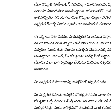
డేటా గోప్యత హాట్-బటన్ సమస్యగా మారినందున, వ్యక్తి
మరియు నిబంధనలు ఉంచబడ్డాయి. యూరప్‌లోని జనరల్ డేటా
కాలిఫోర్నియా వినియోగదారుల గోప్యతా చట్టం (CCPA)
వ్యక్తిగత డేటాపై నియంత్రణను అందించడానికి రూపొం
ఈ చట్టాలు డేటా సేకరణ పారదర్శకతను అమలు చేస్తాయ
ఉపయోగించబడుతున్నాయి అనే దాని గురించి వినియో
సర్వర్‌ల నుండి తమ డేటాను యాక్సెస్ చేయడానికి, 
అందిస్తాయి. అయితే, మీ గోప్యతను ఆన్‌లైన్‌లో నిర
డేటాను ఎలా భాగస్వామ్యం చేయడం మరియు రక్షించడం
ఉంటుంది.
మీ వ్యక్తిగత సమాచారాన్ని ఆన్‌లైన్‌లో భద్రపరచడం
మీ వ్యక్తిగత డేటాను ఆన్‌లైన్‌లో భద్రపరచడం చాలా 
గోప్యతా సెట్టింగ్‌లను సమీక్షించడం అలవాటు చేసుకోం
మర్చిపోవద్దు. మీరు ఆన్‌లైన్‌లో పంచుకునే వాటి గురించి 