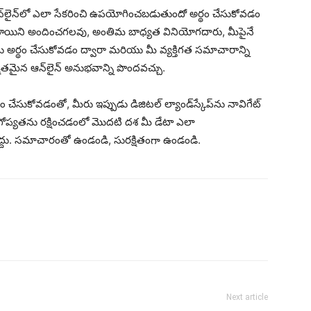
‌లైన్‌లో ఎలా సేకరించి ఉపయోగించబడుతుందో అర్థం చేసుకోవడం
థాయిని అందించగలవు, అంతిమ బాధ్యత వినియోగదారు, మీపైనే
 అర్థం చేసుకోవడం ద్వారా మరియు మీ వ్యక్తిగత సమాచారాన్ని
్షితమైన ఆన్‌లైన్ అనుభవాన్ని పొందవచ్చు.
చేసుకోవడంతో, మీరు ఇప్పుడు డిజిటల్ ల్యాండ్‌స్కేప్‌ను నావిగేట్
మీ గోప్యతను రక్షించడంలో మొదటి దశ మీ డేటా ఎలా
దు. సమాచారంతో ఉండండి, సురక్షితంగా ఉండండి.
Next article