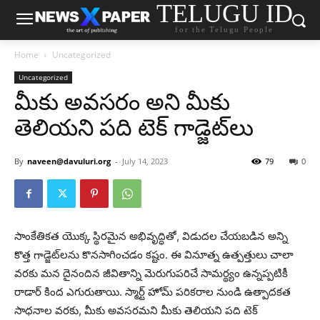
TELUGU ID
for the Telugu People
Home
Uncategorized
Uncategorized
మీకు అవసరం అని మీకు
తెలియని పది టెక్ గాడ్జెట్‌లు
By
naveen@davuluri.org
-
July 14, 2023
79
0
సాంకేతికత యొక్క స్థిరమైన అభివృద్ధితో, విడుదల చేయబడిన అన్ని
కొత్త గాడ్జెట్‌లను కొనసాగించడం కష్టం. ఈ వినూత్న ఉత్పత్తులు చాలా
వరకు మన దైనందిన జీవితాన్ని మెరుగుపరిచే సామర్థ్యం ఉన్నప్పటికీ
రాడార్ కింద ఎగురుతాయి. స్మార్ట్ హోమ్ పరికరాల నుండి ఉత్పాదకత
సాధనాల వరకు, మీకు అవసరమని మీకు తెలియని పది టెక్