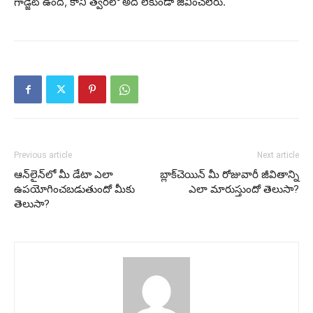
గాడ్జెట్ ఉంది, కానీ త్వరలో అది లేకుండా జీవించలేరు.
Previous article
Next article
ఆన్‌లైన్‌లో మీ డేటా ఎలా
బ్లాక్‌చెయిన్ మీ రోజువారీ జీవితాన్ని
ఉపయోగించబడుతుందో మీకు
ఎలా మారుస్తుందో తెలుసా?
తెలుసా?