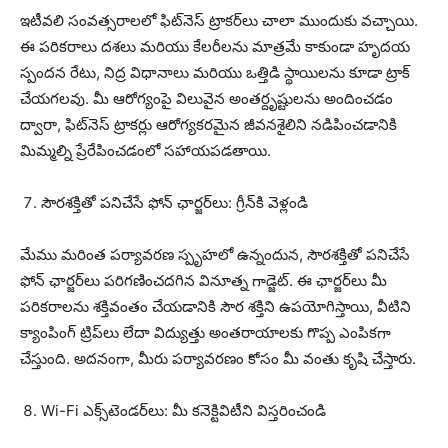
ఇటీవలి సంవత్సరాలలో ఫిట్‌నెస్ ట్రాకర్‌లు చాలా ముందుకు వచ్చాయి.
ఈ పరికరాలు దశలు మరియు కేలరీలను మాత్రమే కాకుండా హృదయ
స్పందన రేటు, నిద్ర విధానాలు మరియు ఒత్తిడి స్థాయిలను కూడా ట్రాక్
చేయగలవు. మీ ఆరోగ్యంపై విలువైన అంతర్దృష్టులను అందించడం
ద్వారా, ఫిట్‌నెస్ ట్రాకర్లు ఆరోగ్యకరమైన జీవనశైలిని నడిపించడానికి
మిమ్మల్ని ప్రేరేపించడంలో సహాయపడతాయి.
సౌరశక్తితో పనిచేసే ఫోన్ ఛార్జర్‌లు: గ్రీన్‌కి వెళ్లండి
మేము మరింత పర్యావరణ స్పృహలో ఉన్నందున, సౌరశక్తితో పనిచేసే
ఫోన్ ఛార్జర్‌లు పరిగణించదగిన వినూత్న గాడ్జెట్. ఈ ఛార్జర్‌లు మీ
పరికరాలను శక్తివంతం చేయడానికి సౌర శక్తిని ఉపయోగిస్తాయి, వీటిని
క్యాంపింగ్ ట్రిప్‌లు లేదా విద్యుత్తు అంతరాయాలకు గొప్ప ఎంపికగా
చేస్తుంది. అదనంగా, మీరు పర్యావరణం కోసం మీ వంతు కృషి చేస్తారు.
Wi-Fi ఎక్స్‌టెండర్‌లు: మీ కనెక్టివిటీని విస్తరించండి