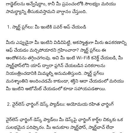
గాడ్జెట్‌లను అన్వేషిద్దాం, కానీ మీ ప్రపంచంలోకి సౌలభ్యం మరియు
సామర్థ్యాన్ని తీసుకువస్తామని వాగ్దానం చేస్తుంది.
స్మార్ట్ ప్లగ్‌లు: మీ ఇంటికి పవర్ అప్ చేయండి
మీరు ఎప్పుడైనా మీ ఇంటిని విడిచిపెట్టి, అకస్మాత్తుగా మీరు ఉపకరణాన్ని
ఆఫ్ చేయడం మర్చిపోయారని గ్రహించారా? స్మార్ట్ ప్లగ్‌లు ఈ
ఆందోళనను తగ్గించగలవు. అవి మీ ఇంటి Wi-Fiకి కనెక్ట్ చేయబడి, మీ
స్మార్ట్‌ఫోన్‌లోని యాప్ ద్వారా ప్లగిన్ చేయబడిన పరికరాలను
నియంత్రించడానికి మిమ్మల్ని అనుమతిస్తుంది. స్మార్ట్ ప్లగ్‌లు
మనశ్శాంతిని అందించడమే కాకుండా, శక్తిని ఆదా చేయడంలో మరియు
మీ ఇంటిని ఆటోమేట్ చేయడంలో కూడా సహాయపడతాయి.
వైర్‌లెస్ ఛార్జింగ్ డెస్క్ ప్యాడ్‌లు: అయోమయ రహిత ఛార్జింగ్
వైర్‌లెస్ ఛార్జింగ్ డెస్క్ ప్యాడ్‌లు మీ డెస్క్‌పై ఛార్జింగ్ కార్డ్‌ల చిక్కుకు ఒక
సులభమైన పరిష్కారం. మీ అనుకూల స్మార్ట్‌ఫోన్, స్మార్ట్‌వాచ్ లేదా