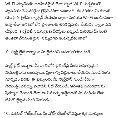
Wi-Fi ఎక్స్‌టెండర్ బలహీనమైన లేదా స్పాటీ Wi-Fi సిగ్నల్‌లతో
వ్యవహరించే ఎవరికైనా లైఫ్‌సేవర్‌గా ఉంటుంది. ఈ పరికరం మీ రూటర్
యొక్క సిగ్నల్‌ను క్యాప్చర్ చేయడం ద్వారా మరియు Wi-Fi బలహీనంగా
ఉన్న లేదా ఉనికిలో లేని ప్రాంతాలకు తిరిగి ప్రసారం చేయడం ద్వారా పని
చేస్తుంది. కనెక్టివిటీ సమస్యలకు వీడ్కోలు చెప్పండి మరియు మీ ఇంటి
అంతటా వేగవంతమైన, నమ్మదగిన ఇంటర్నెట్‌కు హలో.
స్మార్ట్ లైట్ బల్బులు: మీ లైటింగ్‌ని అనుకూలీకరించండి
స్మార్ట్ లైట్ బల్బులు మీ ఇంటిలోని లైటింగ్‌పై మీకు అపూర్వమైన
నియంత్రణను అందిస్తాయి. ప్రకాశాన్ని సర్దుబాటు చేయడం నుండి రంగు
మార్చడం వరకు, ఈ బల్బులను మీ స్మార్ట్‌ఫోన్ నుండి నేరుగా
నియంత్రించవచ్చు. మూడ్‌ని సెట్ చేయండి, ఆన్/ఆఫ్ సమయాలను
షెడ్యూల్ చేయండి లేదా ఈ వినూత్న గాడ్జెట్‌లతో మీ సంగీతం లేదా
టీవీతో లైట్లను సింక్ చేయండి.
డిజిటల్ నోట్‌బుక్‌లు: మీ నోట్-టేకింగ్‌లో విప్లవాత్మక మార్పులు