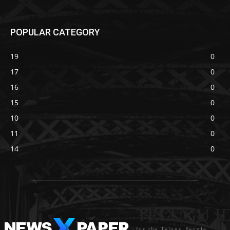
POPULAR CATEGORY
19
0
17
0
16
0
15
0
10
0
11
0
14
0
TELUGU I
for the Telugu People