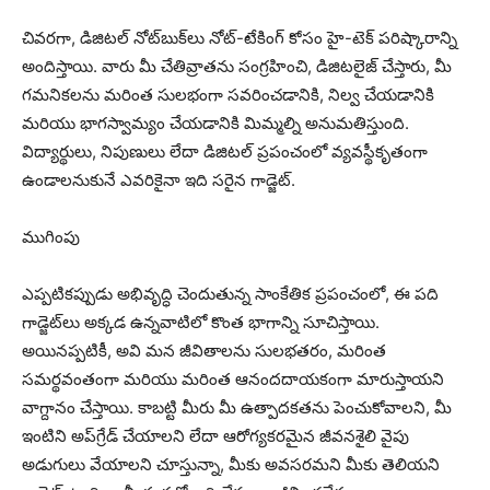
చివరగా, డిజిటల్ నోట్‌బుక్‌లు నోట్-టేకింగ్ కోసం హై-టెక్ పరిష్కారాన్ని
అందిస్తాయి. వారు మీ చేతివ్రాతను సంగ్రహించి, డిజిటలైజ్ చేస్తారు, మీ
గమనికలను మరింత సులభంగా సవరించడానికి, నిల్వ చేయడానికి
మరియు భాగస్వామ్యం చేయడానికి మిమ్మల్ని అనుమతిస్తుంది.
విద్యార్థులు, నిపుణులు లేదా డిజిటల్ ప్రపంచంలో వ్యవస్థీకృతంగా
ఉండాలనుకునే ఎవరికైనా ఇది సరైన గాడ్జెట్.
ముగింపు
ఎప్పటికప్పుడు అభివృద్ధి చెందుతున్న సాంకేతిక ప్రపంచంలో, ఈ పది
గాడ్జెట్‌లు అక్కడ ఉన్నవాటిలో కొంత భాగాన్ని సూచిస్తాయి.
అయినప్పటికీ, అవి మన జీవితాలను సులభతరం, మరింత
సమర్థవంతంగా మరియు మరింత ఆనందదాయకంగా మారుస్తాయని
వాగ్దానం చేస్తాయి. కాబట్టి మీరు మీ ఉత్పాదకతను పెంచుకోవాలని, మీ
ఇంటిని అప్‌గ్రేడ్ చేయాలని లేదా ఆరోగ్యకరమైన జీవనశైలి వైపు
అడుగులు వేయాలని చూస్తున్నా, మీకు అవసరమని మీకు తెలియని