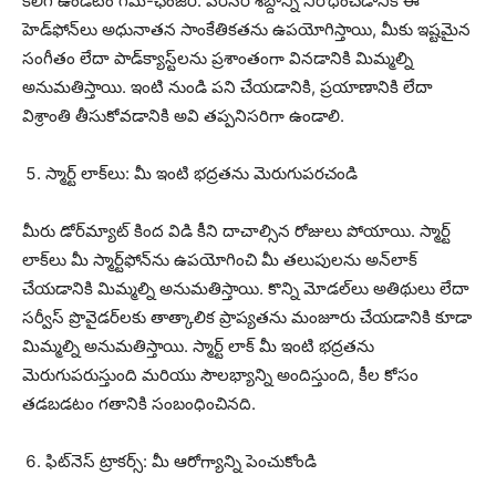
కలిగి ఉండటం గేమ్-ఛేంజర్. పరిసర శబ్దాన్ని నిరోధించడానికి ఈ
హెడ్‌ఫోన్‌లు అధునాతన సాంకేతికతను ఉపయోగిస్తాయి, మీకు ఇష్టమైన
సంగీతం లేదా పాడ్‌క్యాస్ట్‌లను ప్రశాంతంగా వినడానికి మిమ్మల్ని
అనుమతిస్తాయి. ఇంటి నుండి పని చేయడానికి, ప్రయాణానికి లేదా
విశ్రాంతి తీసుకోవడానికి అవి తప్పనిసరిగా ఉండాలి.
స్మార్ట్ లాక్‌లు: మీ ఇంటి భద్రతను మెరుగుపరచండి
మీరు డోర్‌మ్యాట్ కింద విడి కీని దాచాల్సిన రోజులు పోయాయి. స్మార్ట్
లాక్‌లు మీ స్మార్ట్‌ఫోన్‌ను ఉపయోగించి మీ తలుపులను అన్‌లాక్
చేయడానికి మిమ్మల్ని అనుమతిస్తాయి. కొన్ని మోడల్‌లు అతిథులు లేదా
సర్వీస్ ప్రొవైడర్‌లకు తాత్కాలిక ప్రాప్యతను మంజూరు చేయడానికి కూడా
మిమ్మల్ని అనుమతిస్తాయి. స్మార్ట్ లాక్ మీ ఇంటి భద్రతను
మెరుగుపరుస్తుంది మరియు సౌలభ్యాన్ని అందిస్తుంది, కీల కోసం
తడబడటం గతానికి సంబంధించినది.
ఫిట్‌నెస్ ట్రాకర్స్: మీ ఆరోగ్యాన్ని పెంచుకోండి