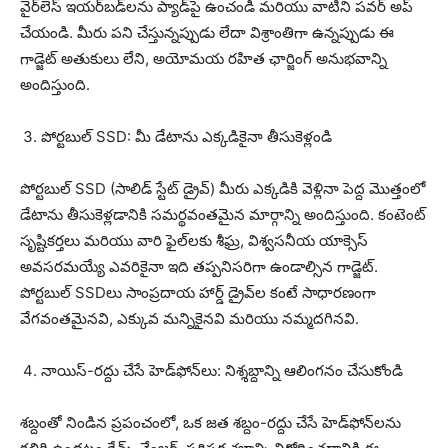
వైర్‌లెస్ ఇయర్‌బడ్‌లను ప్యాడ్‌పై ఉంచండి మరియు వాటిని పవర్ అప్
చేయండి. మీరు పని చేస్తున్నప్పుడు లేదా విశ్రాంతిగా ఉన్నప్పుడు ఈ
గాడ్జెట్ అతుకులు లేని, అయోమయ రహిత ఛార్జింగ్ అనుభవాన్ని
అందిస్తుంది.
పోర్టబుల్ SSD: మీ డేటాను ఎక్కడికైనా తీసుకెళ్లండి
పోర్టబుల్ SSD (సాలిడ్ స్టేట్ డ్రైవ్) మీరు ఎక్కడికి వెళ్లినా పెద్ద మొత్తంలో
డేటాను తీసుకెళ్లడానికి సమర్థవంతమైన మార్గాన్ని అందిస్తుంది. కంటెంట్
సృష్టికర్తలు మరియు వారి ఫైల్‌లకు శీఘ్ర, విశ్వసనీయ యాక్సెస్
అవసరమయ్యే ఎవరికైనా ఇది తప్పనిసరిగా ఉండాల్సిన గాడ్జెట్.
పోర్టబుల్ SSDలు సాంప్రదాయ హార్డ్ డ్రైవ్‌ల కంటే సాధారణంగా
వేగవంతమైనవి, ఎక్కువ మన్నికైనవి మరియు నమ్మదగినవి.
నాయిస్-రద్దు చేసే హెడ్‌ఫోన్‌లు: నిశ్శబ్దాన్ని ఆలింగనం చేసుకోండి
శబ్దంతో నిండిన ప్రపంచంలో, ఒక జత శబ్దం-రద్దు చేసే హెడ్‌ఫోన్‌లను