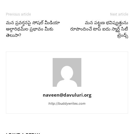
Previous article
Next article
మన ప్రవర్తనపై సోషల్ మీడియా
మన పట్టణ భవిష్యత్తును
అల్గారిథమ్‌ల ప్రభావం మీకు
రూపొందించే టాప్ ఐదు స్మార్ట్ సిటీ
తెలుసా?
ట్రెండ్స్
naveen@davuluri.org
http://buddywrites.com