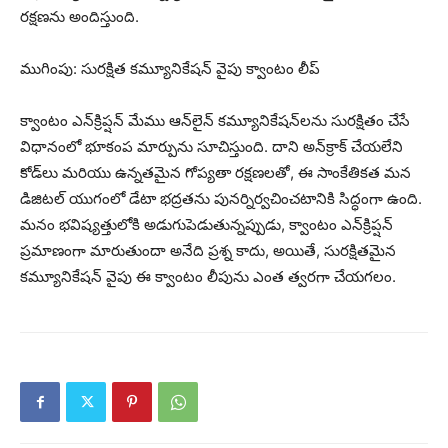
రక్షణను అందిస్తుంది.
ముగింపు: సురక్షిత కమ్యూనికేషన్ వైపు క్వాంటం లీప్
క్వాంటం ఎన్‌క్రిప్షన్ మేము ఆన్‌లైన్ కమ్యూనికేషన్‌లను సురక్షితం చేసే
విధానంలో భూకంప మార్పును సూచిస్తుంది. దాని అన్‌క్రాక్ చేయలేని
కోడ్‌లు మరియు ఉన్నతమైన గోప్యతా రక్షణలతో, ఈ సాంకేతికత మన
డిజిటల్ యుగంలో డేటా భద్రతను పునర్నిర్వచించటానికి సిద్ధంగా ఉంది.
మనం భవిష్యత్తులోకి అడుగుపెడుతున్నప్పుడు, క్వాంటం ఎన్‌క్రిప్షన్
ప్రమాణంగా మారుతుందా అనేది ప్రశ్న కాదు, అయితే, సురక్షితమైన
కమ్యూనికేషన్ వైపు ఈ క్వాంటం లీపును ఎంత త్వరగా చేయగలం.