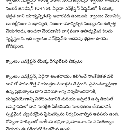
క్వాంటం ఎన్క్రిప్షన్ యొక్క మరొక మంచి అప్లికేషన్ క్వాంటం రాండమ్
నంబర్ జనరేషన్ (QRNG). ఏదైనా ఎన్‌క్రిప్షన్ సిస్టమ్‌లో, కీ యొక్క
భద్రత దాని యాదృచ్ఛికతపై ఆధారపడి ఉంటుంది. క్వాంటం మెకానిక్స్,
అంతర్లీనంగా సంభావ్యత, నిజంగా యాదృచ్ఛిక సంఖ్యలను ఉత్పత్తి
చేయగలదు, అంచనా వేయడానికి వాస్తవంగా అసాధ్యమైన కీలను
సృష్టిస్తుంది. ఇది క్వాంటం ఎన్‌క్రిప్షన్‌కు అదనపు భద్రతా పొరను
జోడిస్తుంది.
క్వాంటం ఎన్‌క్రిప్షన్ యొక్క రెగ్యులేటరీ చిక్కులు
క్వాంటం ఎన్‌క్రిప్షన్, ఏదైనా అంతరాయం కలిగించే సాంకేతికత వలె,
దానితో పాటు కొత్త నియంత్రణ సవాళ్లను తెస్తుంది. ప్రపంచవ్యాప్తంగా
ఉన్న ప్రభుత్వాలు దాని వినియోగాన్ని నిర్వహించడానికి,
దుర్వినియోగాన్ని నిరోధించడానికి మరియు ఇప్పటికే ఉన్న డిజిటల్
అవస్థాపనలో దాని సురక్షిత ఏకీకరణను సులభతరం చేయడానికి
స్పష్టమైన చట్టపరమైన ఫ్రేమ్‌వర్క్‌ను నిర్వచించాల్సిన అవసరం ఉంది.
గోప్యతా హక్కులతో జాతీయ భద్రతా ప్రయోజనాలను సమతుల్యం
చేయడం ఈ ప్రక్రియలో కీలకమైన అంశం.