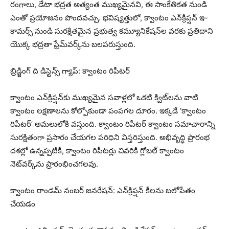
రంగాలు, డేటా భద్రత అత్యంత ముఖ్యమైనవి, ఈ సాంకేతికత నుండి
ఎంతో ప్రయోజనం పొందవచ్చు. భవిష్యత్తులో, క్వాంటం ఎన్‌క్రిప్షన్ ఇ-
కామర్స్ నుండి సురక్షితమైన ప్రభుత్వ కమ్యూనికేషన్‌ల వరకు ప్రతిదాని
యొక్క భద్రతా ఫ్రేమ్‌వర్క్‌ను బలపరుస్తుంది.
బ్రిడ్జింగ్ ది డిస్టెన్స్ గ్యాప్: క్వాంటం రిపీటర్
క్వాంటం ఎన్‌క్రిప్షన్‌కు ముఖ్యమైన సవాళ్లలో ఒకటి క్విట్‌లను వాటి
క్వాంటం లక్షణాలను కోల్పోకుండా పంపగల దూరం. ఇక్కడే ‘క్వాంటం
రిపీటర్’ అమలులోకి వస్తుంది. క్వాంటం రిపీటర్ క్వాంటం సమాచారాన్ని
సురక్షితంగా ప్రసారం చేయగల పరిధిని విస్తరిస్తుంది. అభివృద్ధి ప్రారంభ
దశల్లో ఉన్నప్పటికీ, క్వాంటం రిపీటర్లు చివరికి గ్లోబల్ క్వాంటం
నెట్‌వర్క్‌ను ప్రారంభించగలవు.
క్వాంటం రాండమ్ నంబర్ జనరేషన్: ఎన్‌క్రిప్షన్ కీలను బలోపేతం
చేయడం