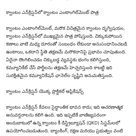
క్వాంటం ఎన్‌క్రిప్షన్‌లో క్వాంటం ఎంటాంగిల్‌మెంట్ పాత్ర
క్వాంటం ఎంటాంగిల్‌మెంట్, మరొక విచిత్రమైన క్వాంటం దృగ్విషయం,
క్వాంటం ఎన్‌క్రిప్షన్‌లో ముఖ్యమైన పాత్ర పోషిస్తుంది. చిక్కుకుపోయిన
కణాలు వాటి మధ్య దూరంతో సంబంధం లేకుండా అనుసంధానించబడి
ఉంటాయి, ఒకదాని స్థితి తక్షణమే మరొకదానిపై ప్రభావం చూపుతుంది.
ఏదైనా దొంగిలించడం చిక్కుబడ్డ వ్యవస్థకు భంగం కలిగిస్తుంది,
కమ్యూనికేట్ చేసే పార్టీలను తక్షణమే హెచ్చరిస్తుంది కాబట్టి ఇది
సురక్షితమైన కమ్యూనికేషన్ ఛానెల్‌ల సృష్టిని అనుమతిస్తుంది.
క్వాంటం ఎన్‌క్రిప్షన్ యొక్క ప్రాక్టికల్ అప్లికేషన్స్
క్వాంటం ఎన్‌క్రిప్షన్ కేవలం సైద్ధాంతిక భావన కాదు; ఇది ఆచరణాత్మక
అనువర్తనాలను కలిగి ఉంది. ఇది ఇప్పటికే వాణిజ్యపరంగా
అందుబాటులో ఉన్న క్వాంటం కీ డిస్ట్రిబ్యూషన్ (QKD) సిస్టమ్‌లలో
ఉపయోగించబడుతుంది. బ్యాంకింగ్, రక్షణ మరియు ప్రభుత్వం వంటి