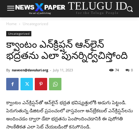
TELUGU ID
for the Telugu People
Home
Uncategorized
Uncategorized
క్వాంటం ఎన్‌క్రిప్షన్ ఆన్‌లైన్
భద్రతను ఎలా పునర్నిర్వచిస్తోంది
By
naveen@davuluri.org
-
July 11, 2023
74
0
క్వాంటం ఎన్‌క్రిప్షన్‌తో ఆన్‌లైన్ భద్రత భవిష్యత్తులోకి అడుగు పెట్టండి.
పెరుగుతున్న డిజిటల్ ప్రపంచంలో వాస్తవంగా అన్‌బ్రేకబుల్ ఎన్‌క్రిప్షన్‌లను
అందించడం ద్వారా డేటా భద్రతను పెంపొందించడానికి ఈ పురోగతి
సాంకేతికత ఎలా సెట్ చేయబడిందో కనుగొనండి.