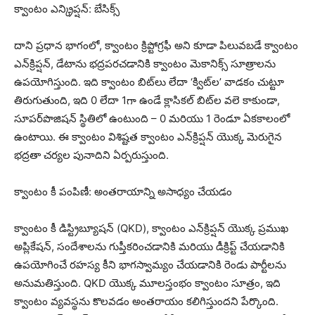
క్వాంటం ఎన్క్రిప్షన్: బేసిక్స్
దాని ప్రధాన భాగంలో, క్వాంటం క్రిప్టోగ్రఫీ అని కూడా పిలువబడే క్వాంటం
ఎన్‌క్రిప్షన్, డేటాను భద్రపరచడానికి క్వాంటం మెకానిక్స్ సూత్రాలను
ఉపయోగిస్తుంది. ఇది క్వాంటం బిట్‌లు లేదా ‘క్విట్‌ల’ వాడకం చుట్టూ
తిరుగుతుంది, ఇది 0 లేదా 1గా ఉండే క్లాసికల్ బిట్‌ల వలె కాకుండా,
సూపర్‌పొజిషన్ స్థితిలో ఉంటుంది – 0 మరియు 1 రెండూ ఏకకాలంలో
ఉంటాయి. ఈ క్వాంటం విశిష్టత క్వాంటం ఎన్‌క్రిప్షన్ యొక్క మెరుగైన
భద్రతా చర్యల పునాదిని ఏర్పరుస్తుంది.
క్వాంటం కీ పంపిణీ: అంతరాయాన్ని అసాధ్యం చేయడం
క్వాంటం కీ డిస్ట్రిబ్యూషన్ (QKD), క్వాంటం ఎన్‌క్రిప్షన్ యొక్క ప్రముఖ
అప్లికేషన్, సందేశాలను గుప్తీకరించడానికి మరియు డీక్రిప్ట్ చేయడానికి
ఉపయోగించే రహస్య కీని భాగస్వామ్యం చేయడానికి రెండు పార్టీలను
అనుమతిస్తుంది. QKD యొక్క మూలస్తంభం క్వాంటం సూత్రం, ఇది
క్వాంటం వ్యవస్థను కొలవడం అంతరాయం కలిగిస్తుందని పేర్కొంది.