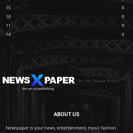
15
0
10
0
11
0
14
0
TELUGU I
for the Telugu People
ABOUT US
Newspaper is your news, entertainment, music fashion