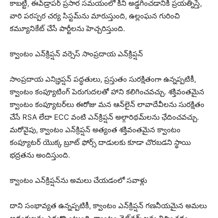
కాబట్టి, ఈవ్‌డ్రాపర్ ప్రసార సమయంలో కీని అడ్డగించడానికి ప్రయత్నిస్తే,
వారి పరస్పర చర్య సిస్టమ్‌ను మారుస్తుంది, ఉల్లంఘన గురించి
కమ్యూనికేట్ చేసే పార్టీలను హెచ్చరిస్తుంది.
క్వాంటం ఎన్‌క్రిప్షన్ వర్సెస్ సాంప్రదాయ ఎన్‌క్రిప్షన్
సాంప్రదాయ ఎన్క్రిప్షన్ పద్ధతులు, ప్రస్తుతం సురక్షితంగా ఉన్నప్పటికీ,
క్వాంటం కంప్యూటింగ్ పెరుగుదలతో హాని కలిగించవచ్చు. శక్తివంతమైన
క్వాంటం కంప్యూటర్‌లు ఈరోజు మన ఆన్‌లైన్ లావాదేవీలను సురక్షితం
చేసే RSA లేదా ECC వంటి ఎన్‌క్రిప్షన్ అల్గారిథమ్‌లను ఛేదించవచ్చు.
మరోవైపు, క్వాంటం ఎన్‌క్రిప్షన్ అత్యంత శక్తివంతమైన క్వాంటం
కంప్యూటర్ యొక్క బ్రూట్ ఫోర్స్ దాడులకు కూడా చొరబడని స్థాయి
భద్రతను అందిస్తుంది.
క్వాంటం ఎన్‌క్రిప్షన్‌ను అమలు చేయడంలో సవాళ్లు
దాని సంభావ్యత ఉన్నప్పటికీ, క్వాంటం ఎన్‌క్రిప్షన్ గణనీయమైన అమలు