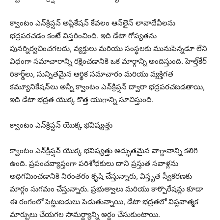
క్వాంటం ఎన్‌క్రిప్షన్ అప్లికేషన్ కేవలం ఆన్‌లైన్ లావాదేవీలను
భద్రపరచడం కంటే విస్తరించింది. ఇది డేటా గోప్యతను
పునర్నిర్వచించగలదు, వ్యక్తులు మరియు సంస్థలకు మునుపెన్నడూ లేని
విధంగా సమాచారాన్ని రక్షించడానికి ఒక మార్గాన్ని అందిస్తుంది. హెల్త్‌కేర్
రికార్డ్‌లు, సున్నితమైన ఆర్థిక సమాచారం మరియు వ్యక్తిగత
కమ్యూనికేషన్‌లు అన్నీ క్వాంటం ఎన్‌క్రిప్షన్ ద్వారా భద్రపరచబడతాయి,
ఇది డేటా భద్రత యొక్క కొత్త యుగాన్ని సూచిస్తుంది.
క్వాంటం ఎన్‌క్రిప్షన్ యొక్క భవిష్యత్తు
క్వాంటం ఎన్‌క్రిప్షన్ యొక్క భవిష్యత్తు అద్భుతమైన వాగ్దానాన్ని కలిగి
ఉంది. ప్రపంచవ్యాప్తంగా పరిశోధకులు దాని ప్రస్తుత సవాళ్లను
అధిగమించడానికి నిరంతరం కృషి చేస్తున్నారు, విస్తృత స్వీకరణకు
మార్గం సుగమం చేస్తున్నారు. ప్రభుత్వాలు మరియు కార్పొరేషన్లు కూడా
ఈ రంగంలో పెట్టుబడులు పెడుతున్నాయి, డేటా భద్రతలో విప్లవాత్మక
మార్పులు చేయగల సామర్థ్యాన్ని అర్థం చేసుకుంటాయి.