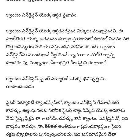
క్వాంటం ఎన్‌క్రిప్షన్ యొక్క ఆర్థిక ప్రభావం
క్వాంటం ఎన్‌క్రిప్షన్ యొక్క ఆర్థికపరమైన చిక్కులు ముఖ్యమైనవి. ఈ
సాంకేతికత యొక్క ఆగమనం శతాబ్దం ప్రారంభంలో డిజిటల్ విప్లవం వలె
కొత్త ఆవిష్కరణ మరియు పెట్టుబడిని నడిపించగలదు. క్వాంటం
ఎన్‌క్రిప్షన్‌ను ముందుగానే స్వీకరించే వ్యాపారాలు పోటీతత్వాన్ని
పొందగలవు, ముఖ్యంగా డేటా భద్రత కీలకమైన రంగాలలో.
క్వాంటం ఎన్‌క్రిప్షన్: సైబర్‌ సెక్యూరిటీ యొక్క భవిష్యత్తును
రూపొందించడం
సైబర్‌ సెక్యూరిటీ ల్యాండ్‌స్కేప్‌లో, క్వాంటం ఎన్‌క్రిప్షన్ గేమ్-ఛేంజర్
కావచ్చు. ఉల్లంఘనలకు నిరోధక సైబర్ ల్యాండ్‌స్కేప్ యొక్క అవకాశం
నేడు సైన్స్ ఫిక్షన్ లాగా అనిపించవచ్చు, కానీ క్వాంటం ఎన్‌క్రిప్షన్‌తో, ఇది
వాస్తవం కావచ్చు. సాంకేతికత అంతిమంగా ప్రపంచవ్యాప్తంగా సైబర్
రక్షణ వ్యూహాలను పునర్నిర్మించగలదు, ఇది అసమానమైన డేటా